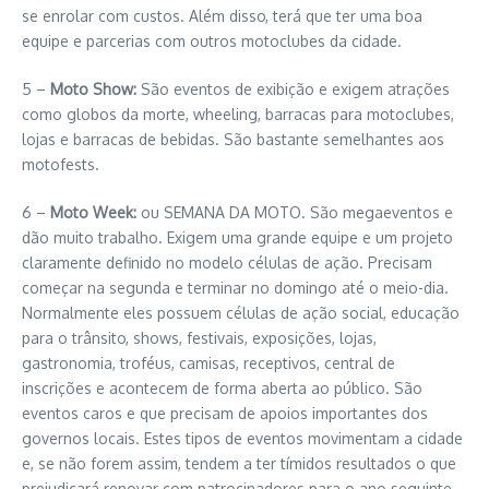
se enrolar com custos. Além disso, terá que ter uma boa
equipe e parcerias com outros motoclubes da cidade.
5 –
Moto Show:
São eventos de exibição e exigem atrações
como globos da morte, wheeling, barracas para motoclubes,
lojas e barracas de bebidas. São bastante semelhantes aos
motofests.
6 –
Moto Week:
ou SEMANA DA MOTO. São megaeventos e
dão muito trabalho. Exigem uma grande equipe e um projeto
claramente definido no modelo células de ação. Precisam
começar na segunda e terminar no domingo até o meio-dia.
Normalmente eles possuem células de ação social, educação
para o trânsito, shows, festivais, exposições, lojas,
gastronomia, troféus, camisas, receptivos, central de
inscrições e acontecem de forma aberta ao público. São
eventos caros e que precisam de apoios importantes dos
governos locais. Estes tipos de eventos movimentam a cidade
e, se não forem assim, tendem a ter tímidos resultados o que
prejudicará renovar com patrocinadores para o ano seguinte.