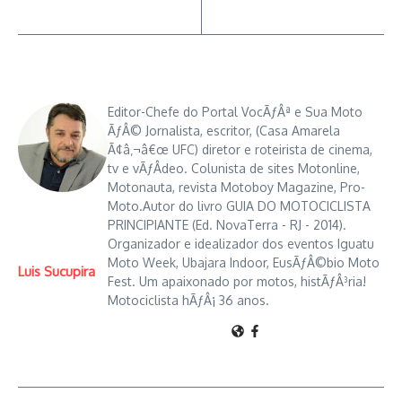
Editor-Chefe do Portal VocÃƒÂª e Sua Moto
ÃƒÂ© Jornalista, escritor, (Casa Amarela
Ã¢â‚¬â€œ UFC) diretor e roteirista de cinema,
tv e vÃƒÂ­deo. Colunista de sites Motonline,
Motonauta, revista Motoboy Magazine, Pro-
Moto.Autor do livro GUIA DO MOTOCICLISTA
PRINCIPIANTE (Ed. NovaTerra - RJ - 2014).
Organizador e idealizador dos eventos Iguatu
Moto Week, Ubajara Indoor, EusÃƒÂ©bio Moto
Luis Sucupira
Fest. Um apaixonado por motos, histÃƒÂ³ria!
Motociclista hÃƒÂ¡ 36 anos.