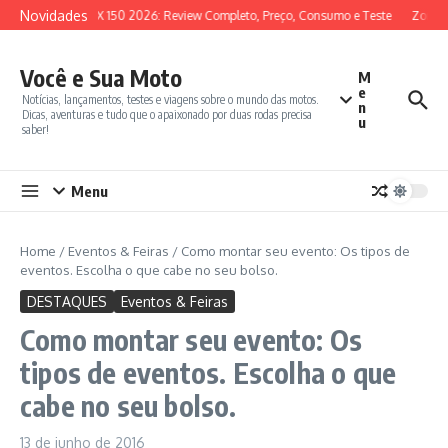
Ir para o conteúdo
Novidades
SYM ADX 150 2026: Review Completo, Preço, Consumo e Teste
Zontes
Você e Sua Moto
M
e
Notícias, lançamentos, testes e viagens sobre o mundo das motos.
n
Dicas, aventuras e tudo que o apaixonado por duas rodas precisa
u
saber!
Menu
Home
/
Eventos & Feiras
/
Como montar seu evento: Os tipos de
eventos. Escolha o que cabe no seu bolso.
DESTAQUES
Eventos & Feiras
Como montar seu evento: Os
tipos de eventos. Escolha o que
cabe no seu bolso.
13 de junho de 2016