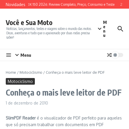
Ir para o conteúdo
Novidades
SYM ADX 150 2026: Review Completo, Preço, Consumo e Teste
Zonte
Você e Sua Moto
M
e
Notícias, lançamentos, testes e viagens sobre o mundo das motos.
n
Dicas, aventuras e tudo que o apaixonado por duas rodas precisa
u
saber!
Menu
Home
/
Motociclismo
/
Conheça o mais leve leitor de PDF
Motociclismo
Conheça o mais leve leitor de PDF
1 de dezembro de 2010
SlimPDF Reader
é o visualizador de PDF perfeito para aqueles
que só precisam trabalhar com documentos em PDF