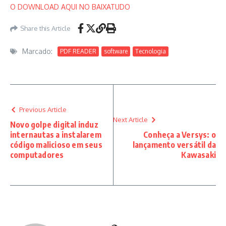
O DOWNLOAD AQUI NO BAIXATUDO
Share this Article
Marcado:
PDF READER
software
Tecnologia
Previous Article
Next Article
Novo golpe digital induz
internautas a instalarem
Conheça a Versys: o
código malicioso em seus
lançamento versátil da
computadores
Kawasaki