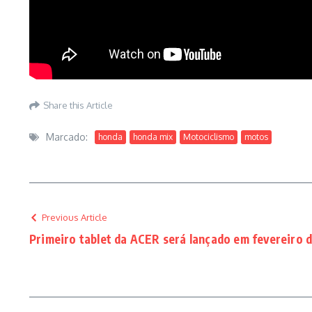
Share this Article
Marcado:
honda
honda mix
Motociclismo
motos
Previous Article
Primeiro tablet da ACER será lançado em fevereiro d