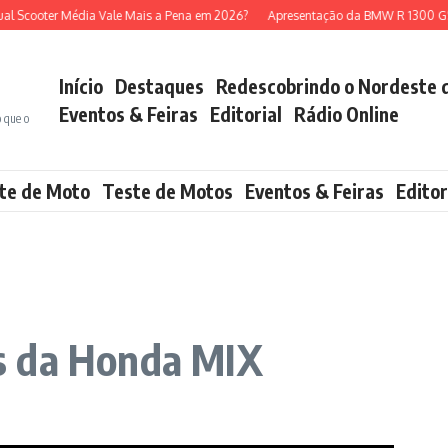
ooter Média Vale Mais a Pena em 2026?
Apresentação da BMW R 1300 GS (mo
Início
Destaques
Redescobrindo o Nordeste 
Eventos & Feiras
Editorial
Rádio Online
o que o
te de Moto
Teste de Motos
Eventos & Feiras
Editor
s da Honda MIX