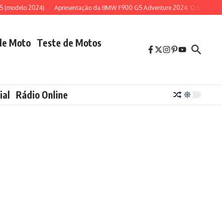
delo 2024)
Apresentação da BMW F900 GS Adventure 2024: O Melhor para Av
de Moto
Teste de Motos
ial
Rádio Online