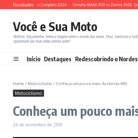
Ir para o conteúdo
Novidades
00X: Comparativo Completo 2026
Yamaha XMAX 300 vs Zontes 350E: Qual Sc
Você e Sua Moto
Notícias, lançamentos, testes e viagens sobre o mundo das motos. Dicas, aventuras e tud
apaixonado por duas rodas precisa saber!
Início
Destaques
Redescobrindo o Nordes
Home
/
Motociclismo
/
Conheça um pouco mais da Honda MIX
Motociclismo
Conheça um pouco mai
26 de novembro de 2010