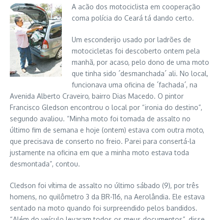
A acão dos motociclista em cooperação
coma polícia do Ceará tá dando certo.
Um esconderijo usado por ladrões de
motocicletas foi descoberto ontem pela
manhã, por acaso, pelo dono de uma moto
que tinha sido ´desmanchada´ ali. No local,
funcionava uma oficina de ´fachada´, na
Avenida Alberto Craveiro, bairro Dias Macedo. O pintor
Francisco Gledson encontrou o local por “ironia do destino”,
segundo avaliou. “Minha moto foi tomada de assalto no
último fim de semana e hoje (ontem) estava com outra moto,
que precisava de conserto no freio. Parei para consertá-la
justamente na oficina em que a minha moto estava toda
desmontada”, contou.
Cledson foi vítima de assalto no último sábado (9), por três
homens, no quilômetro 3 da BR-116, na Aerolândia. Ele estava
sentado na moto quando foi surpreendido pelos bandidos.
“Além do veículo levaram todos os meus documentos”, disse.