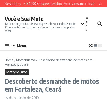
Ir para o conteúdo
Novidades
SYM ADX 150 2026: Review Completo, Preço, Consumo e Teste
Zontes
Você e Sua Moto
M
e
Notícias, lançamentos, testes e viagens sobre o mundo das motos.
n
Dicas, aventuras e tudo que o apaixonado por duas rodas precisa
u
saber!
Menu
Home
/
Motociclismo
/
Descoberto desmanche de motos em
Fortaleza, Ceará
Motociclismo
Descoberto desmanche de motos
em Fortaleza, Ceará
16 de outubro de 2010