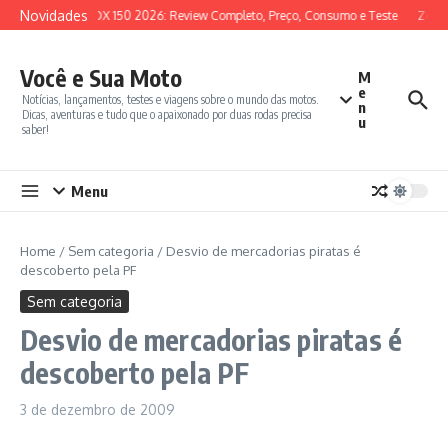
Ir para o conteúdo
Novidades
SYM ADX 150 2026: Review Completo, Preço, Consumo e Teste
Zonte
Você e Sua Moto
M
e
Notícias, lançamentos, testes e viagens sobre o mundo das motos.
n
Dicas, aventuras e tudo que o apaixonado por duas rodas precisa
u
saber!
Menu
Home
/
Sem categoria
/
Desvio de mercadorias piratas é
descoberto pela PF
Sem categoria
Desvio de mercadorias piratas é
descoberto pela PF
3 de dezembro de 2009