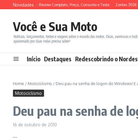
Ir para o conteúdo
Novidades
YM ADX 150 2026: Review Completo, Preço, Consumo e Teste
Zontes 350E vs 
Você e Sua Moto
Notícias, lançamentos, testes e viagens sobre o mundo das motos. Dicas, aventuras e tud
apaixonado por duas rodas precisa saber!
Início
Destaques
Redescobrindo o Nordes
Home
/
Motociclismo
/
Deu pau na senha de logon do Windows! E 
Motociclismo
Deu pau na senha de l
16 de outubro de 2010