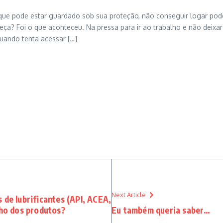
pode estar guardado sob sua proteção, não conseguir logar pode v
a? Foi o que aconteceu. Na pressa para ir ao trabalho e não deixa
uando tenta acessar […]
Next Article
 de lubrificantes (API, ACEA,
ho dos produtos?
Eu também queria saber…