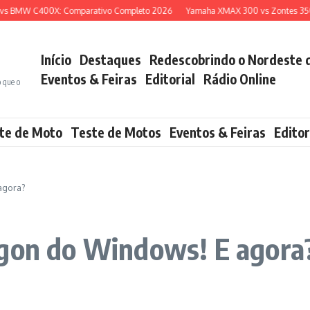
BMW C400X: Comparativo Completo 2026
Yamaha XMAX 300 vs Zontes 350E: Q
Início
Destaques
Redescobrindo o Nordeste 
Eventos & Feiras
Editorial
Rádio Online
o que o
te de Moto
Teste de Motos
Eventos & Feiras
Editor
agora?
ogon do Windows! E agora