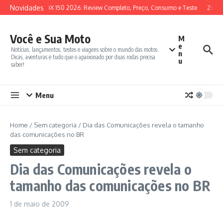
Ir para o conteúdo
Novidades
SYM ADX 150 2026: Review Completo, Preço, Consumo e Teste
Zonte
Você e Sua Moto
M
e
Notícias, lançamentos, testes e viagens sobre o mundo das motos.
n
Dicas, aventuras e tudo que o apaixonado por duas rodas precisa
u
saber!
Menu
Home
/
Sem categoria
/
Dia das Comunicações revela o tamanho
das comunicações no BR
Sem categoria
Dia das Comunicações revela o
tamanho das comunicações no BR
1 de maio de 2009