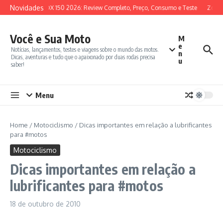
Ir para o conteúdo
Novidades
SYM ADX 150 2026: Review Completo, Preço, Consumo e Teste
Zonte
Você e Sua Moto
M
e
Notícias, lançamentos, testes e viagens sobre o mundo das motos.
n
Dicas, aventuras e tudo que o apaixonado por duas rodas precisa
u
saber!
Menu
Home
/
Motociclismo
/
Dicas importantes em relação a lubrificantes
para #motos
Motociclismo
Dicas importantes em relação a
lubrificantes para #motos
18 de outubro de 2010