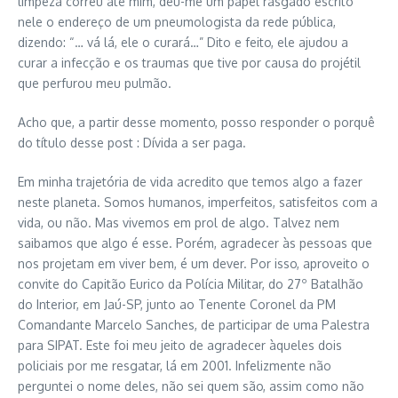
limpeza correu até mim, deu-me um papel rasgado escrito
nele o endereço de um pneumologista da rede pública,
dizendo: “… vá lá, ele o curará…” Dito e feito, ele ajudou a
curar a infecção e os traumas que tive por causa do projétil
que perfurou meu pulmão.
Acho que, a partir desse momento, posso responder o porquê
do título desse post : Dívida a ser paga.
Em minha trajetória de vida acredito que temos algo a fazer
neste planeta. Somos humanos, imperfeitos, satisfeitos com a
vida, ou não. Mas vivemos em prol de algo. Talvez nem
saibamos que algo é esse. Porém, agradecer às pessoas que
nos projetam em viver bem, é um dever. Por isso, aproveito o
convite do Capitão Eurico da Polícia Militar, do 27º Batalhão
do Interior, em Jaú-SP, junto ao Tenente Coronel da PM
Comandante Marcelo Sanches, de participar de uma Palestra
para SIPAT. Este foi meu jeito de agradecer àqueles dois
policiais por me resgatar, lá em 2001. Infelizmente não
perguntei o nome deles, não sei quem são, assim como não