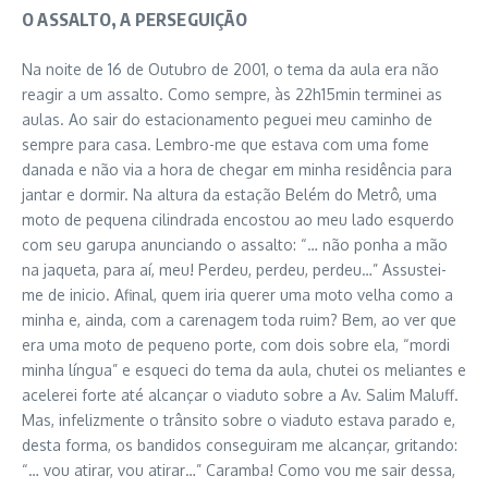
O ASSALTO, A PERSEGUIÇÃO
Na noite de 16 de Outubro de 2001, o tema da aula era não
reagir a um assalto. Como sempre, às 22h15min terminei as
aulas. Ao sair do estacionamento peguei meu caminho de
sempre para casa. Lembro-me que estava com uma fome
danada e não via a hora de chegar em minha residência para
jantar e dormir. Na altura da estação Belém do Metrô, uma
moto de pequena cilindrada encostou ao meu lado esquerdo
com seu garupa anunciando o assalto: “… não ponha a mão
na jaqueta, para aí, meu! Perdeu, perdeu, perdeu…” Assustei-
me de inicio. Afinal, quem iria querer uma moto velha como a
minha e, ainda, com a carenagem toda ruim? Bem, ao ver que
era uma moto de pequeno porte, com dois sobre ela, “mordi
minha língua” e esqueci do tema da aula, chutei os meliantes e
acelerei forte até alcançar o viaduto sobre a Av. Salim Maluff.
Mas, infelizmente o trânsito sobre o viaduto estava parado e,
desta forma, os bandidos conseguiram me alcançar, gritando:
“… vou atirar, vou atirar…” Caramba! Como vou me sair dessa,