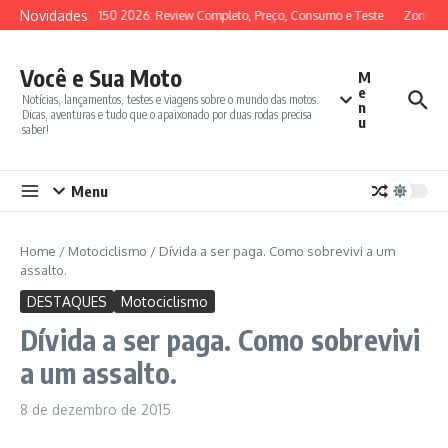
Ir para o conteúdo
Novidades
SYM ADX 150 2026: Review Completo, Preço, Consumo e Teste
Zontes 35
Você e Sua Moto
M
e
Notícias, lançamentos, testes e viagens sobre o mundo das motos.
n
Dicas, aventuras e tudo que o apaixonado por duas rodas precisa
u
saber!
Menu
Home
/
Motociclismo
/
Dívida a ser paga. Como sobrevivi a um
assalto.
DESTAQUES
Motociclismo
Dívida a ser paga. Como sobrevivi
a um assalto.
8 de dezembro de 2015