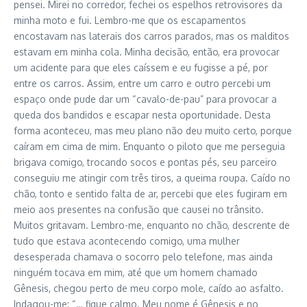
pensei. Mirei no corredor, fechei os espelhos retrovisores da
minha moto e fui. Lembro-me que os escapamentos
encostavam nas laterais dos carros parados, mas os malditos
estavam em minha cola. Minha decisão, então, era provocar
um acidente para que eles caíssem e eu fugisse a pé, por
entre os carros. Assim, entre um carro e outro percebi um
espaço onde pude dar um “cavalo-de-pau” para provocar a
queda dos bandidos e escapar nesta oportunidade. Desta
forma aconteceu, mas meu plano não deu muito certo, porque
caíram em cima de mim. Enquanto o piloto que me perseguia
brigava comigo, trocando socos e pontas pés, seu parceiro
conseguiu me atingir com três tiros, a queima roupa. Caído no
chão, tonto e sentido falta de ar, percebi que eles fugiram em
meio aos presentes na confusão que causei no trânsito.
Muitos gritavam. Lembro-me, enquanto no chão, descrente de
tudo que estava acontecendo comigo, uma mulher
desesperada chamava o socorro pelo telefone, mas ainda
ninguém tocava em mim, até que um homem chamado
Gênesis, chegou perto de meu corpo mole, caído ao asfalto.
Indagou-me: “… fique calmo. Meu nome é Gênesis e no