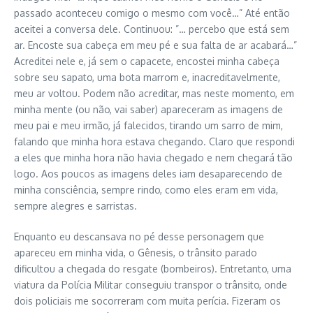
passado aconteceu comigo o mesmo com você…” Até então
aceitei a conversa dele. Continuou: ”… percebo que está sem
ar. Encoste sua cabeça em meu pé e sua falta de ar acabará…”
Acreditei nele e, já sem o capacete, encostei minha cabeça
sobre seu sapato, uma bota marrom e, inacreditavelmente,
meu ar voltou. Podem não acreditar, mas neste momento, em
minha mente (ou não, vai saber) apareceram as imagens de
meu pai e meu irmão, já falecidos, tirando um sarro de mim,
falando que minha hora estava chegando. Claro que respondi
a eles que minha hora não havia chegado e nem chegará tão
logo. Aos poucos as imagens deles iam desaparecendo de
minha consciência, sempre rindo, como eles eram em vida,
sempre alegres e sarristas.
Enquanto eu descansava no pé desse personagem que
apareceu em minha vida, o Gênesis, o trânsito parado
dificultou a chegada do resgate (bombeiros). Entretanto, uma
viatura da Polícia Militar conseguiu transpor o trânsito, onde
dois policiais me socorreram com muita perícia. Fizeram os