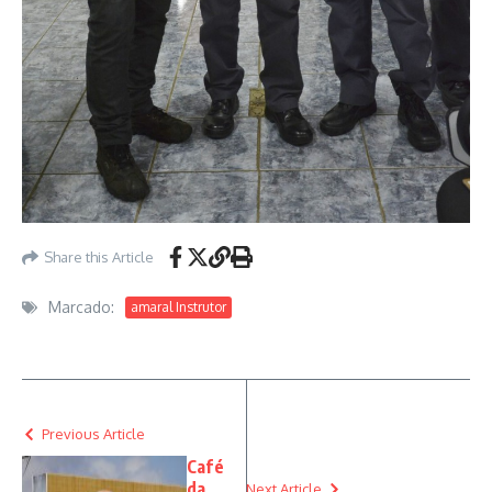
Share this Article
Marcado:
amaral Instrutor
Previous Article
Café
da
Next Article