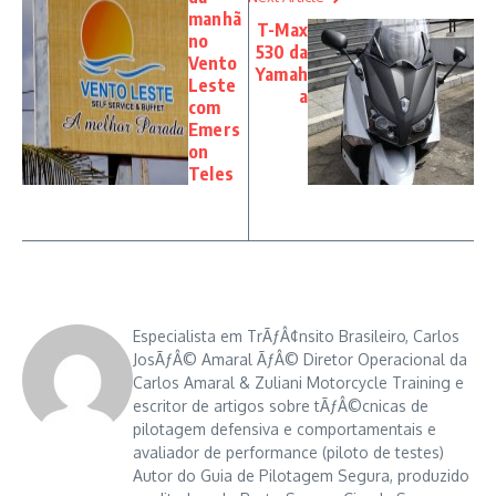
manhã
T-Max
no
530 da
Vento
Yamah
Leste
a
com
Emers
on
Teles
Especialista em TrÃƒÂ¢nsito Brasileiro, Carlos
JosÃƒÂ© Amaral ÃƒÂ© Diretor Operacional da
Carlos Amaral & Zuliani Motorcycle Training e
escritor de artigos sobre tÃƒÂ©cnicas de
pilotagem defensiva e comportamentais e
avaliador de performance (piloto de testes)
Autor do Guia de Pilotagem Segura, produzido