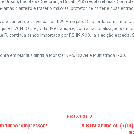
e Urban), Pacote de Segurança Ducati (ABS regulável mais Controle de
a-lamas dianteiro e traseiro maiores, protetor de cárter e duas entrad
ço e aumentou as vendas da 1199 Panigale. De acordo com a monta
qui em 2014. O preço da 1199 Panigale, com a nacionalização da m
le R, continua sendo importada por R$ 119.900. Já a edição especial 
onta em Manaus ainda a Monster 796, Diavel e Multistrada 1200.
Next Article
om turbocompressor!
A KTM anunciou (7/01)
mo