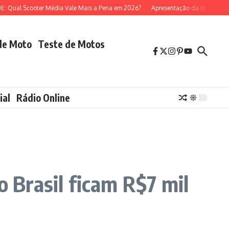
ual Scooter Média Vale Mais a Pena em 2026?
Apresentação da BMW R 1300 
de Moto
Teste de Motos
ial
Rádio Online
Brasil ficam R$7 mil