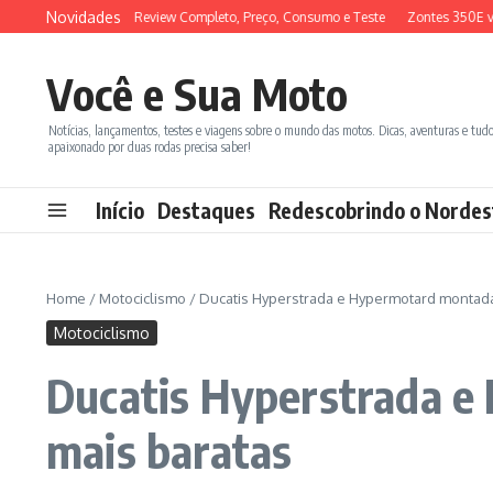
Ir para o conteúdo
Novidades
YM ADX 150 2026: Review Completo, Preço, Consumo e Teste
Zontes 350E vs 
Você e Sua Moto
Notícias, lançamentos, testes e viagens sobre o mundo das motos. Dicas, aventuras e tud
apaixonado por duas rodas precisa saber!
Início
Destaques
Redescobrindo o Nordes
Home
/
Motociclismo
/
Ducatis Hyperstrada e Hypermotard montadas
Motociclismo
Ducatis Hyperstrada e
mais baratas