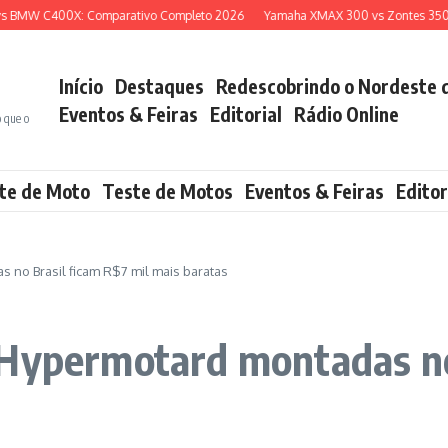
BMW C400X: Comparativo Completo 2026
Yamaha XMAX 300 vs Zontes 350E: Q
Início
Destaques
Redescobrindo o Nordeste 
Eventos & Feiras
Editorial
Rádio Online
o que o
te de Moto
Teste de Motos
Eventos & Feiras
Editor
 no Brasil ficam R$7 mil mais baratas
 Hypermotard montadas no 