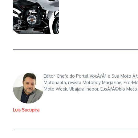
Editor-Chefe do Portal VocÃƒÂª e Sua Moto ÃƒÂ©
Motonauta, revista Motoboy Magazine, Pro-Mot
Moto Week, Ubajara Indoor, EusÃƒÂ©bio Moto F
Luis Sucupira