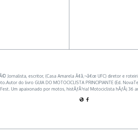
 Jornalista, escritor, (Casa Amarela Ã¢â‚¬â€œ UFC) diretor e roteiris
o.Autor do livro GUIA DO MOTOCICLISTA PRINCIPIANTE (Ed. NovaTerra 
est. Um apaixonado por motos, histÃƒÂ³ria! Motociclista hÃƒÂ¡ 36 a