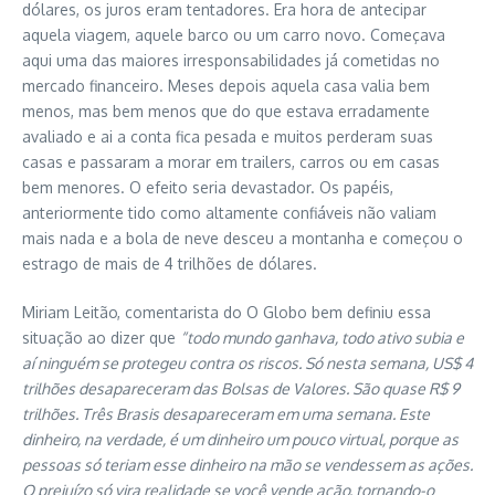
dólares, os juros eram tentadores. Era hora de antecipar
aquela viagem, aquele barco ou um carro novo. Começava
aqui uma das maiores irresponsabilidades já cometidas no
mercado financeiro. Meses depois aquela casa valia bem
menos, mas bem menos que do que estava erradamente
avaliado e ai a conta fica pesada e muitos perderam suas
casas e passaram a morar em trailers, carros ou em casas
bem menores. O efeito seria devastador. Os papéis,
anteriormente tido como altamente confiáveis não valiam
mais nada e a bola de neve desceu a montanha e começou o
estrago de mais de 4 trilhões de dólares.
Miriam Leitão, comentarista do O Globo bem definiu essa
situação ao dizer que
“todo mundo ganhava, todo ativo subia e
aí ninguém se protegeu contra os riscos. Só nesta semana, US$ 4
trilhões desapareceram das Bolsas de Valores. São quase R$ 9
trilhões. Três Brasis desapareceram em uma semana. Este
dinheiro, na verdade, é um dinheiro um pouco virtual, porque as
pessoas só teriam esse dinheiro na mão se vendessem as ações.
O prejuízo só vira realidade se você vende ação, tornando-o