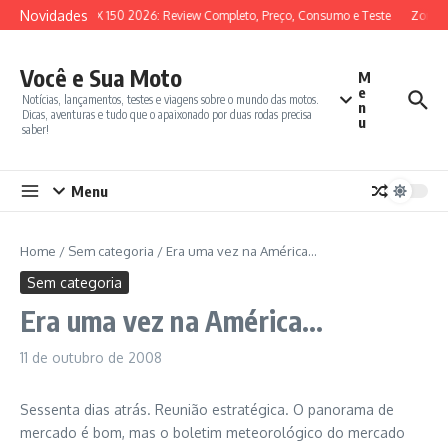
Ir para o conteúdo
Novidades
SYM ADX 150 2026: Review Completo, Preço, Consumo e Teste
Zontes
Você e Sua Moto
M
e
Notícias, lançamentos, testes e viagens sobre o mundo das motos.
n
Dicas, aventuras e tudo que o apaixonado por duas rodas precisa
u
saber!
Menu
Home
/
Sem categoria
/
Era uma vez na América…
Sem categoria
Era uma vez na América…
11 de outubro de 2008
Sessenta dias atrás. Reunião estratégica. O panorama de
mercado é bom, mas o boletim meteorológico do mercado