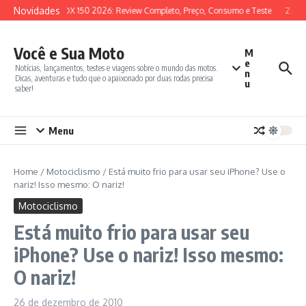
Ir para o conteúdo
Novidades
SYM ADX 150 2026: Review Completo, Preço, Consumo e Teste
Zonte
Você e Sua Moto
M
e
Notícias, lançamentos, testes e viagens sobre o mundo das motos.
n
Dicas, aventuras e tudo que o apaixonado por duas rodas precisa
u
saber!
Menu
Home
/
Motociclismo
/
Está muito frio para usar seu iPhone? Use o
nariz! Isso mesmo: O nariz!
Motociclismo
Está muito frio para usar seu
iPhone? Use o nariz! Isso mesmo:
O nariz!
26 de dezembro de 2010