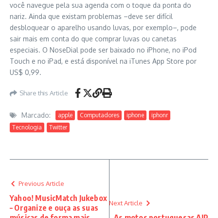
você navegue pela sua agenda com o toque da ponta do
nariz. Ainda que existam problemas –deve ser difícil
desbloquear o aparelho usando luvas, por exemplo–, pode
sair mais em conta do que comprar luvas ou canetas
especiais. O NoseDial pode ser baixado no iPhone, no iPod
Touch e no iPad, e está disponível na iTunes App Store por
US$ 0,99.
Share this Article
Marcado:
apple
Computadores
iphone
iphonr
Tecnologia
Twitter
Previous Article
Yahoo! MusicMatch Jukebox
Next Article
– Organize e ouça as suas
músicas de forma mais
As motos portuguesas AJP