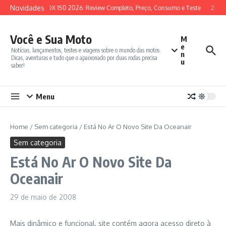
Ir para o conteúdo
Novidades
SYM ADX 150 2026: Review Completo, Preço, Consumo e Teste
Zonte
Você e Sua Moto
M
e
Notícias, lançamentos, testes e viagens sobre o mundo das motos.
n
Dicas, aventuras e tudo que o apaixonado por duas rodas precisa
u
saber!
Menu
Home
/
Sem categoria
/
Está No Ar O Novo Site Da Oceanair
Sem categoria
Está No Ar O Novo Site Da
Oceanair
29 de maio de 2008
Mais dinâmico e funcional, site contém agora acesso direto à