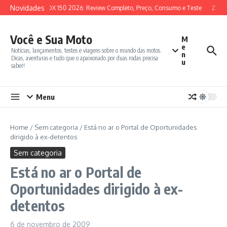
Ir para o conteúdo
Novidades
SYM ADX 150 2026: Review Completo, Preço, Consumo e Teste
Zonte
Você e Sua Moto
M
e
Notícias, lançamentos, testes e viagens sobre o mundo das motos.
n
Dicas, aventuras e tudo que o apaixonado por duas rodas precisa
u
saber!
Menu
Home
/
Sem categoria
/
Está no ar o Portal de Oportunidades
dirigido à ex-detentos
Sem categoria
Está no ar o Portal de
Oportunidades dirigido à ex-
detentos
6 de novembro de 2009