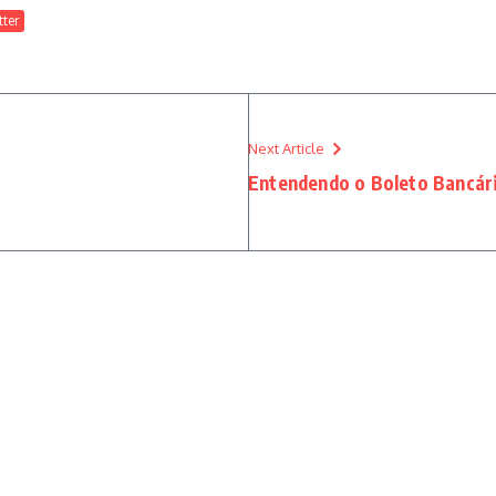
tter
Next Article
Entendendo o Boleto Bancári