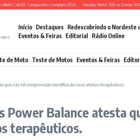
W C400X: Comparativo Completo 2026
Yamaha XMAX 300 vs Zontes 350E: Qua
Início
Destaques
Redescobrindo o Nordeste 
Eventos & Feiras
Editorial
Rádio Online
o que o
te de Moto
Teste de Motos
Eventos & Feiras
Editor
ta que não há comprovação científica de seus efeitos terapêuticos.
as Power Balance atesta 
os terapêuticos.