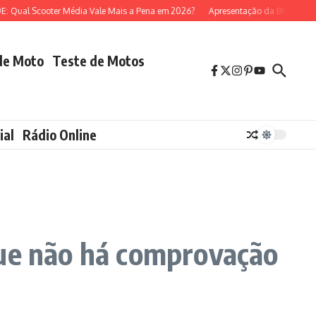
l Scooter Média Vale Mais a Pena em 2026?
Apresentação da BMW R 1300 GS
de Moto
Teste de Motos
ial
Rádio Online
que não há comprovação