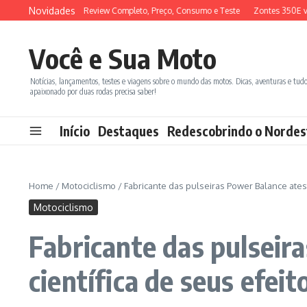
Ir para o conteúdo
Novidades
 ADX 150 2026: Review Completo, Preço, Consumo e Teste
Zontes 350E vs BM
Você e Sua Moto
Notícias, lançamentos, testes e viagens sobre o mundo das motos. Dicas, aventuras e tud
apaixonado por duas rodas precisa saber!
Início
Destaques
Redescobrindo o Nordes
Home
/
Motociclismo
/
Fabricante das pulseiras Power Balance ates
Motociclismo
Fabricante das pulseir
científica de seus efeit