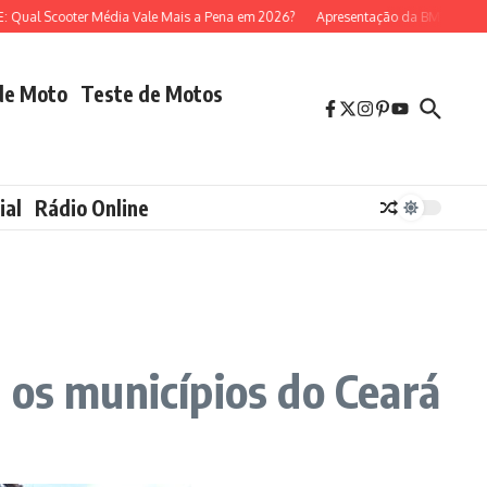
ooter Média Vale Mais a Pena em 2026?
Apresentação da BMW R 1300 GS (m
de Moto
Teste de Motos
ial
Rádio Online
 os municípios do Ceará