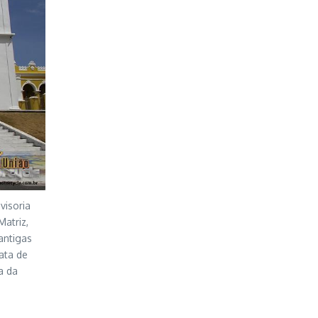
visoria
Matriz,
antigas
data de
a da