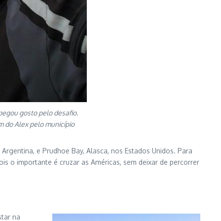
egou gosto pelo desafio.
m do Alex pelo município
, Argentina, e Prudhoe Bay, Alasca, nos Estados Unidos. Para
ois o importante é cruzar as Américas, sem deixar de percorrer
star na