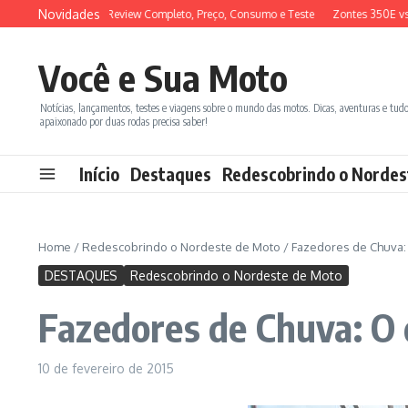
Ir para o conteúdo
Novidades
 150 2026: Review Completo, Preço, Consumo e Teste
Zontes 350E vs BMW C
Você e Sua Moto
Notícias, lançamentos, testes e viagens sobre o mundo das motos. Dicas, aventuras e tud
apaixonado por duas rodas precisa saber!
Início
Destaques
Redescobrindo o Nordes
Home
/
Redescobrindo o Nordeste de Moto
/
Fazedores de Chuva: 
DESTAQUES
Redescobrindo o Nordeste de Moto
Fazedores de Chuva: O 
10 de fevereiro de 2015