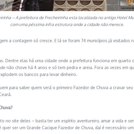
irinha – A prefeitura de Frecheirinha esta localizada no antigo Hotel Mu
com uma péssima infra estrutura onde a cidade não merece.
em a contagem só cresce. E lá se foram 74 municípios já visitados n
s. Dentre elas há uma cidade onde a prefeitura funciona em quarto 
e não chove há 4 anos e só tem pedra e areia. Fora as vezes em qu
explodem os bancos para levar dinheiro.
guem para saber quem será o primeiro Fazedor de Chuva a cravar seu n
Ceará.
Chuva?
o no site deles – basta ter um espírito aventureiro, amar a vida e ser
ê quer ser um Grande Cacique Fazedor de Chuva, daí é necessário um