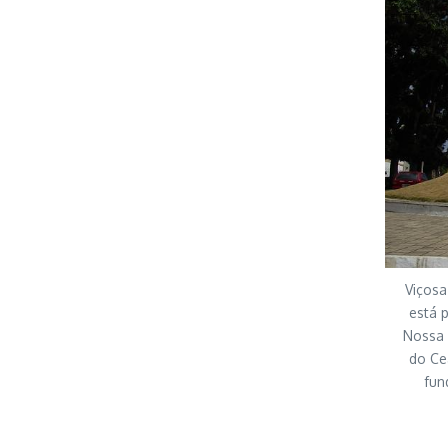
Viçosa
está p
Nossa 
do Cea
fun