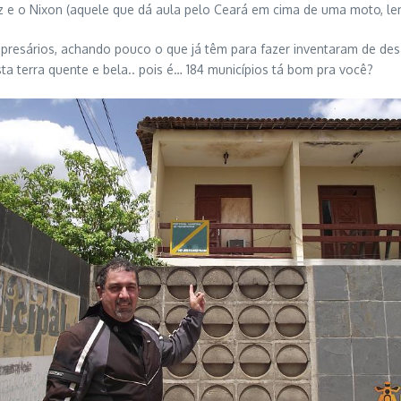
z e o Nixon (aquele que dá aula pelo Ceará em cima de uma moto, l
empresários, achando pouco o que já têm para fazer inventaram de des
 terra quente e bela.. pois é… 184 municípios tá bom pra você?