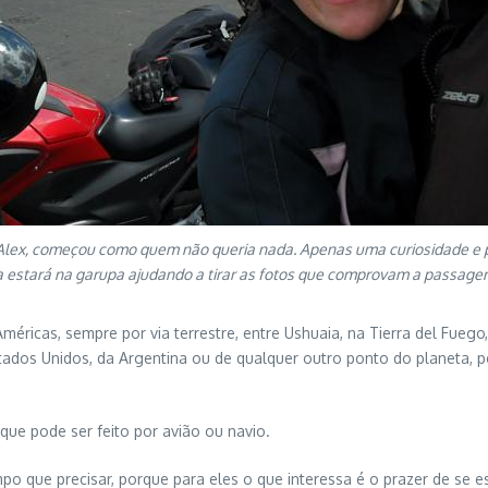
lex, começou como quem não queria nada. Apenas uma curiosidade e p
la estará na garupa ajudando a tirar as fotos que comprovam a passage
éricas, sempre por via terrestre, entre Ushuaia, na Tierra del Fuego
tados Unidos, da Argentina ou de qualquer outro ponto do planeta, p
ue pode ser feito por avião ou navio.
 que precisar, porque para eles o que interessa é o prazer de se e