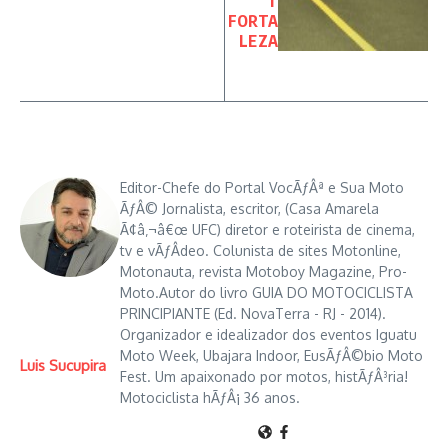
T
FORTA
LEZA
Editor-Chefe do Portal VocÃƒÂª e Sua Moto
ÃƒÂ© Jornalista, escritor, (Casa Amarela
Ã¢â‚¬â€œ UFC) diretor e roteirista de cinema,
tv e vÃƒÂ­deo. Colunista de sites Motonline,
Motonauta, revista Motoboy Magazine, Pro-
Moto.Autor do livro GUIA DO MOTOCICLISTA
PRINCIPIANTE (Ed. NovaTerra - RJ - 2014).
Organizador e idealizador dos eventos Iguatu
Moto Week, Ubajara Indoor, EusÃƒÂ©bio Moto
Luis Sucupira
Fest. Um apaixonado por motos, histÃƒÂ³ria!
Motociclista hÃƒÂ¡ 36 anos.