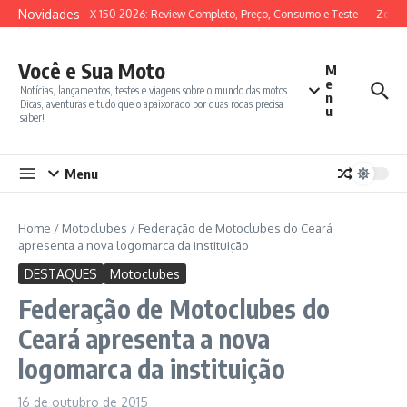
Ir para o conteúdo
Novidades
SYM ADX 150 2026: Review Completo, Preço, Consumo e Teste
Zontes
Você e Sua Moto
M
e
Notícias, lançamentos, testes e viagens sobre o mundo das motos.
n
Dicas, aventuras e tudo que o apaixonado por duas rodas precisa
u
saber!
Menu
Home
/
Motoclubes
/
Federação de Motoclubes do Ceará
apresenta a nova logomarca da instituição
DESTAQUES
Motoclubes
Federação de Motoclubes do
Ceará apresenta a nova
logomarca da instituição
16 de outubro de 2015