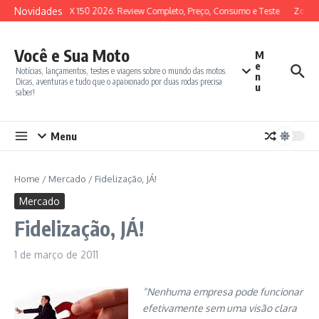
Ir para o conteúdo
Novidades
SYM ADX 150 2026: Review Completo, Preço, Consumo e Teste
Zontes
Você e Sua Moto
M
e
Notícias, lançamentos, testes e viagens sobre o mundo das motos.
n
Dicas, aventuras e tudo que o apaixonado por duas rodas precisa
u
saber!
Menu
Home
/
Mercado
/
Fidelização, JÁ!
Mercado
Fidelização, JÁ!
1 de março de 2011
“Nenhuma empresa pode funcionar
efetivamente sem uma visão clara