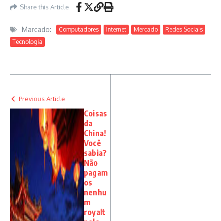
Share this Article
Marcado:
Computadores
Internet
Mercado
Redes Sociais
Tecnologia
Previous Article
Coisas
da
China!
Você
sabia?
Não
pagam
os
nenhu
m
royalt