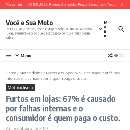
Ir para o conteúdo
Novidades
SYM ADX 150 2026: Review Completo, Preço, Consumo e Teste
Zonte
Você e Sua Moto
M
e
Notícias, lançamentos, testes e viagens sobre o mundo das motos.
n
Dicas, aventuras e tudo que o apaixonado por duas rodas precisa
u
saber!
Menu
Home
/
Motociclismo
/
Furtos em lojas: 67% é causado por falhas
internas e o consumidor é quem paga o custo.
Motociclismo
Furtos em lojas: 67% é causado
por falhas internas e o
consumidor é quem paga o custo.
23 de outubro de 2010