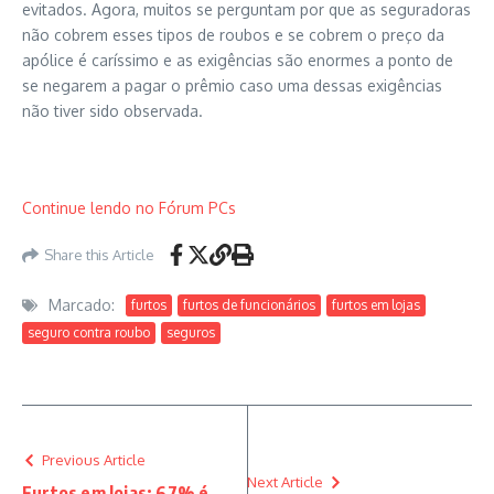
evitados. Agora, muitos se perguntam por que as seguradoras
não cobrem esses tipos de roubos e se cobrem o preço da
apólice é caríssimo e as exigências são enormes a ponto de
se negarem a pagar o prêmio caso uma dessas exigências
não tiver sido observada.
Continue lendo no Fórum PCs
Share this Article
Marcado:
furtos
furtos de funcionários
furtos em lojas
seguro contra roubo
seguros
Previous Article
Next Article
Furtos em lojas: 67% é