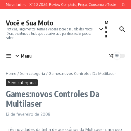
Ir para o conteúdo
Novidades
SYM ADX 150 2026: Review Completo, Preço, Consumo e Teste
Zonte
Você e Sua Moto
M
e
Notícias, lançamentos, testes e viagens sobre o mundo das motos.
n
Dicas, aventuras e tudo que o apaixonado por duas rodas precisa
u
saber!
Menu
Home
/
Sem categoria
/
Games:novos Controles Da Multilaser
Sem categoria
Games:novos Controles Da
Multilaser
12 de fevereiro de 2008
Três novidades da linha de acessórios da Multilaser para uso