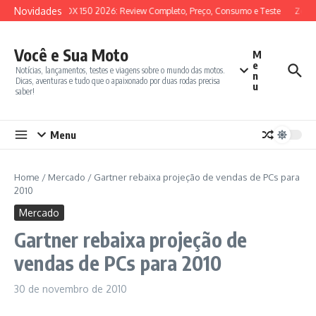
Ir para o conteúdo
Novidades
SYM ADX 150 2026: Review Completo, Preço, Consumo e Teste
Zonte
Você e Sua Moto
M
e
Notícias, lançamentos, testes e viagens sobre o mundo das motos.
n
Dicas, aventuras e tudo que o apaixonado por duas rodas precisa
u
saber!
Menu
Home
/
Mercado
/
Gartner rebaixa projeção de vendas de PCs para
2010
Mercado
Gartner rebaixa projeção de
vendas de PCs para 2010
30 de novembro de 2010