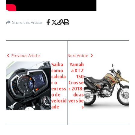
Share this Article
Previous Article
Next Article
Saiba
Yamah
como
a XTZ
calcula
150
r o
Crosse
excess
r 2018:
o de
duas
velocid
versõe
ade
s