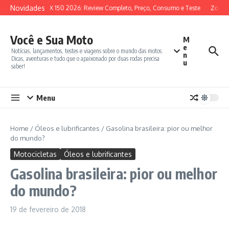
Ir para o conteúdo
Novidades
SYM ADX 150 2026: Review Completo, Preço, Consumo e Teste
Zontes
Você e Sua Moto
M
e
Notícias, lançamentos, testes e viagens sobre o mundo das motos.
n
Dicas, aventuras e tudo que o apaixonado por duas rodas precisa
u
saber!
Menu
Home
/
Óleos e lubrificantes
/
Gasolina brasileira: pior ou melhor
do mundo?
Motocicletas
Óleos e lubrificantes
Gasolina brasileira: pior ou melhor
do mundo?
19 de fevereiro de 2018