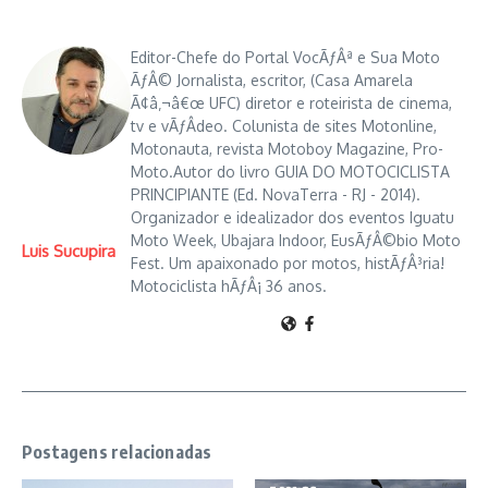
Editor-Chefe do Portal VocÃƒÂª e Sua Moto
ÃƒÂ© Jornalista, escritor, (Casa Amarela
Ã¢â‚¬â€œ UFC) diretor e roteirista de cinema,
tv e vÃƒÂ­deo. Colunista de sites Motonline,
Motonauta, revista Motoboy Magazine, Pro-
Moto.Autor do livro GUIA DO MOTOCICLISTA
PRINCIPIANTE (Ed. NovaTerra - RJ - 2014).
Organizador e idealizador dos eventos Iguatu
Moto Week, Ubajara Indoor, EusÃƒÂ©bio Moto
Luis Sucupira
Fest. Um apaixonado por motos, histÃƒÂ³ria!
Motociclista hÃƒÂ¡ 36 anos.
Postagens relacionadas