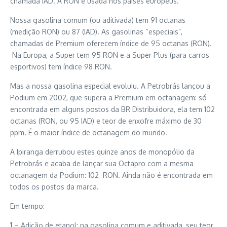
chamada IAD. A RON é usada nos países europeus.
Nossa gasolina comum (ou aditivada) tem 91 octanas
(medição RON) ou 87 (IAD). As gasolinas “especiais”,
chamadas de Premium oferecem índice de 95 octanas (RON).
Na Europa, a Super tem 95 RON e a Super Plus (para carros
esportivos) tem índice 98 RON.
Mas a nossa gasolina especial evoluiu. A Petrobrás lançou a
Podium em 2002, que supera a Premium em octanagem: só
encontrada em alguns postos da BR Distribuidora, ela tem 102
octanas (RON, ou 95 IAD) e teor de enxofre máximo de 30
ppm. É o maior índice de octanagem do mundo.
A Ipiranga derrubou estes quinze anos de monopólio da
Petrobrás e acaba de lançar sua Octapro com a mesma
octanagem da Podium: 102 RON. Ainda não é encontrada em
todos os postos da marca.
Em tempo:
1
– Adição de etanol: na gasolina comum e aditivada, seu teor