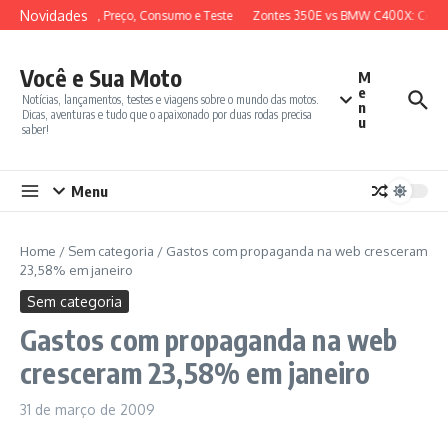
Ir para o conteúdo
Novidades
Review Completo, Preço, Consumo e Teste
Zontes 350E vs BMW C400X: Compa
Você e Sua Moto
M
e
Notícias, lançamentos, testes e viagens sobre o mundo das motos.
n
Dicas, aventuras e tudo que o apaixonado por duas rodas precisa
u
saber!
Menu
Home
/
Sem categoria
/
Gastos com propaganda na web cresceram
23,58% em janeiro
Sem categoria
Gastos com propaganda na web
cresceram 23,58% em janeiro
31 de março de 2009