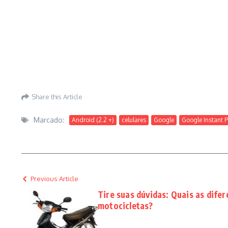
Share this Article
Marcado:
Android (2.2 +)
celulares
Google
Google Instant 
Previous Article
Tire suas dúvidas: Quais as dife
motocicletas?