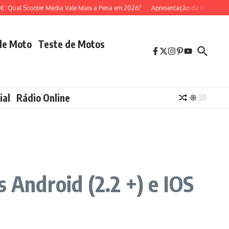
al Scooter Média Vale Mais a Pena em 2026?
Apresentação da BMW R 1300 G
de Moto
Teste de Motos
ial
Rádio Online
 Android (2.2 +) e IOS