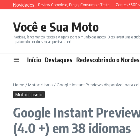
Ir para o conteúdo
Novidades
M ADX 150 2026: Review Completo, Preço, Consumo e Teste
Zontes 350E vs B
Você e Sua Moto
Notícias, lançamentos, testes e viagens sobre o mundo das motos. Dicas, aventuras e tud
apaixonado por duas rodas precisa saber!
Início
Destaques
Redescobrindo o Nordes
Home
/
Motociclismo
/
Google Instant Previews disponível para celu
Motociclismo
Google Instant Previews
(4.0 +) em 38 idiomas