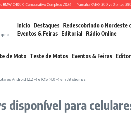
MW C400X: Comparativo Completo 2026
Yamaha XMAX 300 vs Zontes 350E: Qu
Início
Destaques
Redescobrindo o Nordeste 
Eventos & Feiras
Editorial
Rádio Online
o que o
te de Moto
Teste de Motos
Eventos & Feiras
Editor
lares Android (2.2 +) e IOS (4.0 +) em 38 idiomas
 disponível para celulares