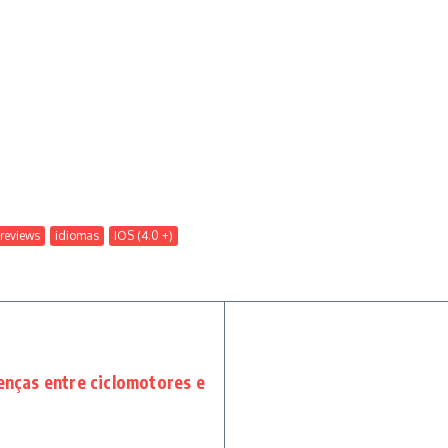
Previews
idiomas
IOS (4.0 +)
renças entre ciclomotores e