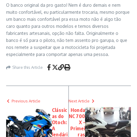
O banco original da pro gasto! Nem é duro demais e nem
muito confortável, eu particularmente trocaria, mesmo porque
um banco mais confortável pra essa moto não é algo tão
caro quanto para outros modelos e temos diversos
fabricantes artesanais, opção não falta. Originalmente o
banco é só para o piloto, não tem assento pro garupa, o que
nos remete a suspeitar que a motocicleta foi projetada
especialmente para comportar apenas uma pessoa.
Share this Article
Previous Article
Next Article
Clássic
Honda
as do
NC 700
Otoch:
X –
A
Primei
lendári
ras