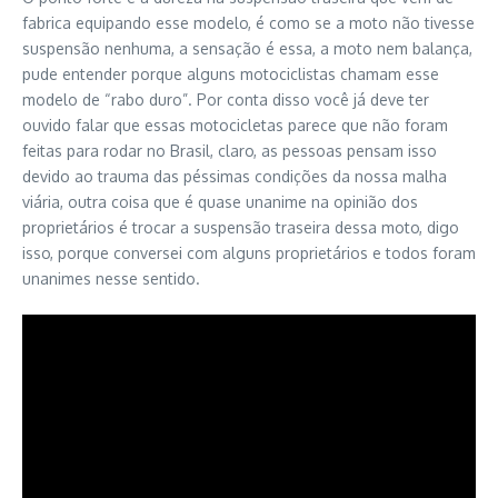
fabrica equipando esse modelo, é como se a moto não tivesse
suspensão nenhuma, a sensação é essa, a moto nem balança,
pude entender porque alguns motociclistas chamam esse
modelo de “rabo duro”. Por conta disso você já deve ter
ouvido falar que essas motocicletas parece que não foram
feitas para rodar no Brasil, claro, as pessoas pensam isso
devido ao trauma das péssimas condições da nossa malha
viária, outra coisa que é quase unanime na opinião dos
proprietários é trocar a suspensão traseira dessa moto, digo
isso, porque conversei com alguns proprietários e todos foram
unanimes nesse sentido.