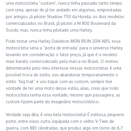
uma motocicleta “custom”, nunca tinha passado tanto tempo
com uma, apesar de já ter andado em algumas, emprestadas
por amigos, já pilotei Shadow 750 da Honda, os dois modelos
comercializados no Brasil, já pilotei a M 800 Boulevard da
Suzuki, mas, nunca tinha pilotado uma Harley.
Pude testar uma Harley Davidson 883N IRON 2014 ABS, essa
motocicleta seria a “porta de entrada” para o universo Harley,
levando em consideração o fator preço, já que é o modelo
mais barato comercializado pela marca no Brasil. O motivo
determinante pelo meu interesse nessas motocicletas é uma
possível troca de estilo, vou abandonar temporariamente o
estilo “big trail” e vou topar com as custom, sempre tive
vontade de ter uma moto desse estilo, alias, creio que todo
motociclista tenha essa vontade, mesmo que passageira, as
custom fazem parte do imaginário motociclístico.
Verdade seja dita, é uma bela motocicleta! É estilosa, pequeno
porte, entre eixos curto, equipada com o velho V-Twin de
guerra, com 883 cilindradas, que produz algo em torno de 6,7