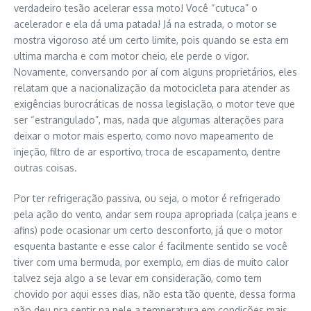
verdadeiro tesão acelerar essa moto! Você “cutuca” o
acelerador e ela dá uma patada! Já na estrada, o motor se
mostra vigoroso até um certo limite, pois quando se esta em
ultima marcha e com motor cheio, ele perde o vigor.
Novamente, conversando por aí com alguns proprietários, eles
relatam que a nacionalização da motocicleta para atender as
exigências burocráticas de nossa legislação, o motor teve que
ser “estrangulado”, mas, nada que algumas alterações para
deixar o motor mais esperto, como novo mapeamento de
injeção, filtro de ar esportivo, troca de escapamento, dentre
outras coisas.
Por ter refrigeração passiva, ou seja, o motor é refrigerado
pela ação do vento, andar sem roupa apropriada (calça jeans e
afins) pode ocasionar um certo desconforto, já que o motor
esquenta bastante e esse calor é facilmente sentido se você
tiver com uma bermuda, por exemplo, em dias de muito calor
talvez seja algo a se levar em consideração, como tem
chovido por aqui esses dias, não esta tão quente, dessa forma
não deu pra sentir na pele a temperatura em condições mais