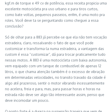
kgf.m de torque e 49 cv de potência, essa receita propicia uma
excelente motocicleta pra uso urbano e para tiros curtos,
como bate voltas, pequenos passeios, enfim, é uma moto pra
roles. Você deve ta se perguntando como cheguei a essa
conclusão?
Só de olhar para a 883 já percebe-se que ela não tem vocação
estradeira, claro, ressalvando o fato de que você pode
customizar e transforma-la numa estradeira, a vantagem das
custom é essa “customizar”, dá para trocar praticamente tudo
nessas motos. A 883 é uma motocicleta com baixa autonomia,
vem equipado com um tanque de combustível de apenas 12
litros, o que chama atenção também é o excesso de vibração
em determinadas velocidades, no transito travado da cidade é
algo até prazeroso, sentir o motor vibrando incessantemente
no acelera, freia e para, mas, para passar horas e horas na
estrada não deve ser algo tão interessante assim, penso que
deve incomodar um pouco.
O ponto forte é a dureza na suspensão traseira que vem de