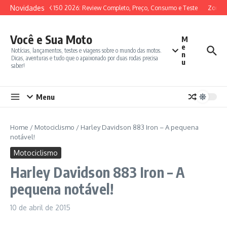
Ir para o conteúdo
Novidades
SYM ADX 150 2026: Review Completo, Preço, Consumo e Teste
Zontes 
Você e Sua Moto
M
e
Notícias, lançamentos, testes e viagens sobre o mundo das motos.
n
Dicas, aventuras e tudo que o apaixonado por duas rodas precisa
u
saber!
Menu
Home
/
Motociclismo
/
Harley Davidson 883 Iron – A pequena
notável!
Motociclismo
Harley Davidson 883 Iron – A
pequena notável!
10 de abril de 2015