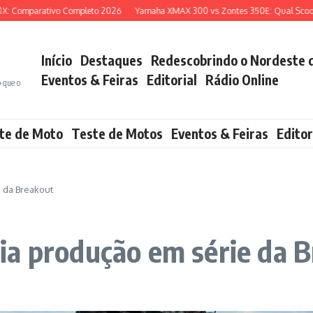
mparativo Completo 2026
Yamaha XMAX 300 vs Zontes 350E: Qual Scooter Mé
Início
Destaques
Redescobrindo o Nordeste 
Eventos & Feiras
Editorial
Rádio Online
o que o
te de Moto
Teste de Motos
Eventos & Feiras
Editor
 da Breakout
ia produção em série da 