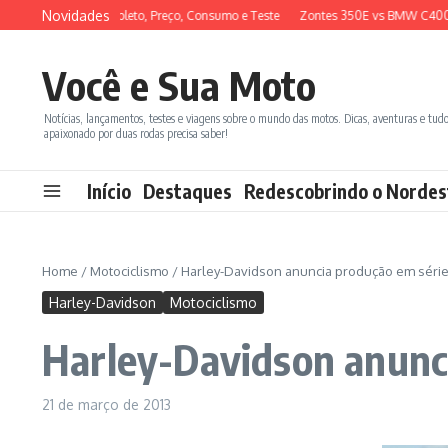
Ir para o conteúdo
Novidades
6: Review Completo, Preço, Consumo e Teste
Zontes 350E vs BMW C400X: Co
Você e Sua Moto
Notícias, lançamentos, testes e viagens sobre o mundo das motos. Dicas, aventuras e tud
apaixonado por duas rodas precisa saber!
Início
Destaques
Redescobrindo o Nordes
Home
/
Motociclismo
/
Harley-Davidson anuncia produção em série
Harley-Davidson
Motociclismo
Harley-Davidson anunc
21 de março de 2013