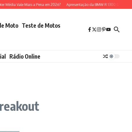
dia Vale Mais a Pena em 2026?
Apresentação da BMW R 1300 GS (modelo 20
de Moto
Teste de Motos
ial
Rádio Online
Breakout