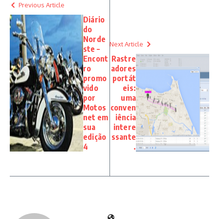
Previous Article
Diário
do
Norde
Next Article
ste –
Encont
Rastre
ro
adores
promo
portát
vido
eis:
por
uma
Motos
conven
net em
iência
sua
intere
edição
ssante
4
.