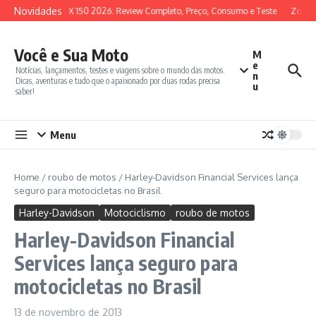
Ir para o conteúdo
Novidades
SYM ADX 150 2026: Review Completo, Preço, Consumo e Teste
Zontes
Você e Sua Moto
M
e
Notícias, lançamentos, testes e viagens sobre o mundo das motos.
n
Dicas, aventuras e tudo que o apaixonado por duas rodas precisa
u
saber!
Menu
Home
/
roubo de motos
/
Harley-Davidson Financial Services lança
seguro para motocicletas no Brasil
Harley-Davidson
Motociclismo
roubo de motos
Harley-Davidson Financial
Services lança seguro para
motocicletas no Brasil
13 de novembro de 2013