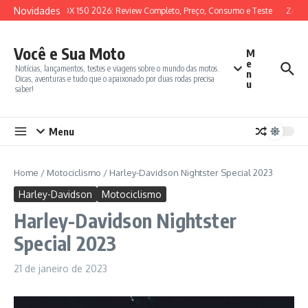
Ir para o conteúdo
Novidades
SYM ADX 150 2026: Review Completo, Preço, Consumo e Teste
Zonte
Você e Sua Moto
M
e
Notícias, lançamentos, testes e viagens sobre o mundo das motos.
n
Dicas, aventuras e tudo que o apaixonado por duas rodas precisa
u
saber!
Menu
Home
/
Motociclismo
/
Harley-Davidson Nightster Special 2023
Harley-Davidson
Motociclismo
Harley-Davidson Nightster
Special 2023
21 de janeiro de 2023