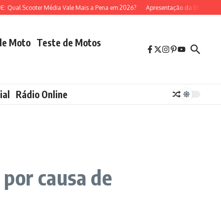
l Scooter Média Vale Mais a Pena em 2026?
Apresentação da BMW R 1300 GS
de Moto
Teste de Motos
ial
Rádio Online
 por causa de