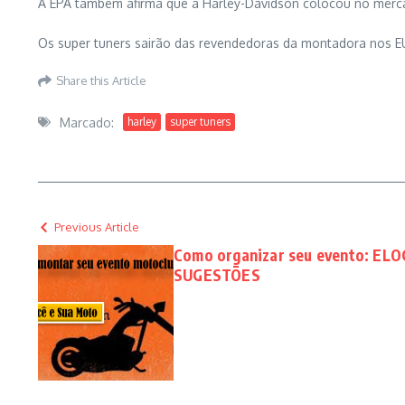
A EPA também afirma que a Harley-Davidson colocou no merca
Os super tuners sairão das revendedoras da montadora nos EU
Share this Article
Marcado:
harley
super tuners
Previous Article
Como organizar seu evento: ELO
SUGESTÕES