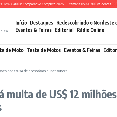
W C400X: Comparativo Completo 2026
Yamaha XMAX 300 vs Zontes 350E: Qua
Início
Destaques
Redescobrindo o Nordeste 
Eventos & Feiras
Editorial
Rádio Online
o que o
te de Moto
Teste de Motos
Eventos & Feiras
Editor
hões por causa de acessórios super tuners
 multa de US$ 12 milhões
s