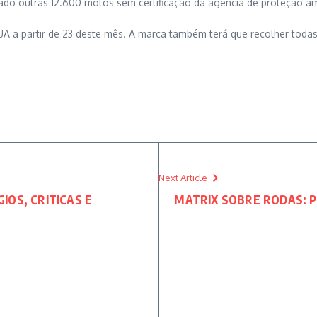
do outras 12.600 motos sem certificação da agência de proteção am
A a partir de 23 deste mês. A marca também terá que recolher todas
Next Article
GIOS, CRITICAS E
MATRIX SOBRE RODAS: Pai