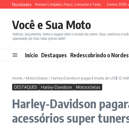
Ir para o conteúdo
Novidades
 ADX 150 2026: Review Completo, Preço, Consumo e Teste
Zontes 350E vs BM
Você e Sua Moto
Notícias, lançamentos, testes e viagens sobre o mundo das motos. Dicas, aventuras e tud
apaixonado por duas rodas precisa saber!
Início
Destaques
Redescobrindo o Nordes
Home
/
Motocicletas
/
Harley-Davidson pagará multa de US$ 12 mil
DESTAQUES
Harley-Davidson
Motocicletas
Harley-Davidson pagará
acessórios super tuner