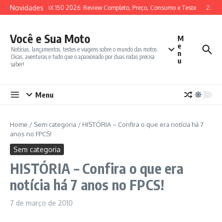
Ir para o conteúdo
Novidades
SYM ADX 150 2026: Review Completo, Preço, Consumo e Teste
Zonte
Você e Sua Moto
M
e
Notícias, lançamentos, testes e viagens sobre o mundo das motos.
n
Dicas, aventuras e tudo que o apaixonado por duas rodas precisa
u
saber!
Menu
Home
/
Sem categoria
/
HISTÓRIA – Confira o que era notícia há 7
anos no FPCS!
Sem categoria
HISTÓRIA – Confira o que era
notícia há 7 anos no FPCS!
7 de março de 2010