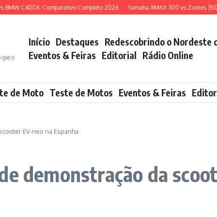
MW C400X: Comparativo Completo 2026
Yamaha XMAX 300 vs Zontes 350E: Qu
Início
Destaques
Redescobrindo o Nordeste 
Eventos & Feiras
Editorial
Rádio Online
o que o
te de Moto
Teste de Motos
Eventos & Feiras
Editor
scooter EV-neo na Espanha
 de demonstração da scoo