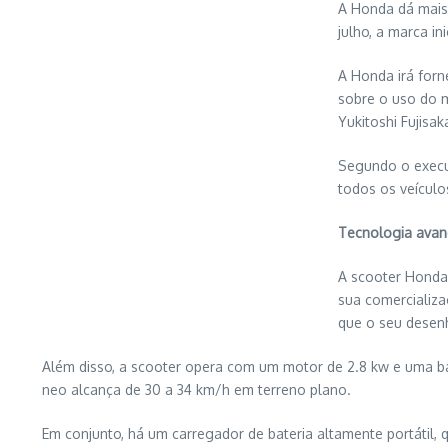
A Honda dá mais
julho, a marca i
A Honda irá forn
sobre o uso do m
Yukitoshi Fujisa
Segundo o execu
todos os veículos
Tecnologia ava
A scooter Honda
sua comercializa
que o seu desenh
Além disso, a scooter opera com um motor de 2.8 kw e uma ba
neo alcança de 30 a 34 km/h em terreno plano.
Em conjunto, há um carregador de bateria altamente portáti