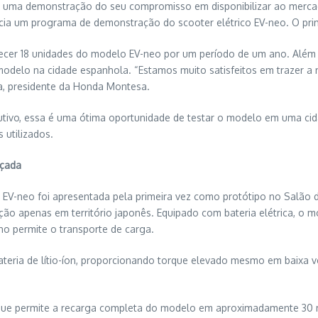
 uma demonstração do seu compromisso em disponibilizar ao mercado
nicia um programa de demonstração do scooter elétrico EV-neo. O pri
ecer 18 unidades do modelo EV-neo por um período de um ano. Além di
odelo na cidade espanhola. “Estamos muito satisfeitos em trazer a n
ka, presidente da Honda Montesa.
tivo, essa é uma ótima oportunidade de testar o modelo em uma ci
 utilizados.
nçada
 EV-neo foi apresentada pela primeira vez como protótipo no Salão 
ção apenas em território japonês. Equipado com bateria elétrica, o m
o permite o transporte de carga.
teria de lítio-íon, proporcionando torque elevado mesmo em baixa 
l, que permite a recarga completa do modelo em aproximadamente 30