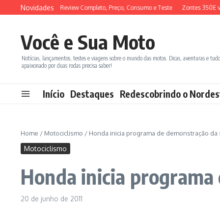
Ir para o conteúdo
Novidades
M ADX 150 2026: Review Completo, Preço, Consumo e Teste
Zontes 350E vs B
Você e Sua Moto
Notícias, lançamentos, testes e viagens sobre o mundo das motos. Dicas, aventuras e tud
apaixonado por duas rodas precisa saber!
Início
Destaques
Redescobrindo o Nordes
Home
/
Motociclismo
/
Honda inicia programa de demonstração da 
Motociclismo
Honda inicia programa
20 de junho de 2011