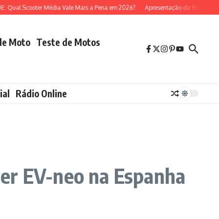
al Scooter Média Vale Mais a Pena em 2026?
Apresentação da BMW R 1300 G
de Moto
Teste de Motos
ial
Rádio Online
ter EV-neo na Espanha