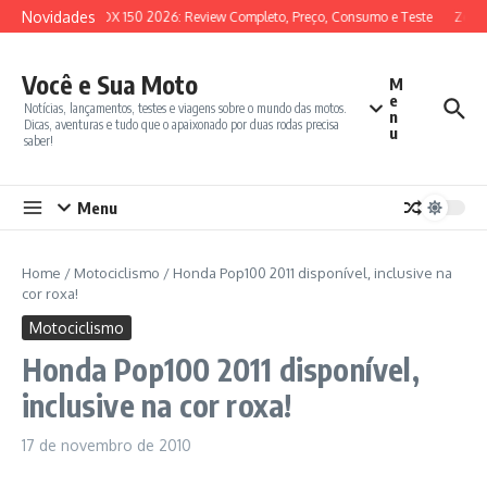
Ir para o conteúdo
Novidades
SYM ADX 150 2026: Review Completo, Preço, Consumo e Teste
Zonte
Você e Sua Moto
M
e
Notícias, lançamentos, testes e viagens sobre o mundo das motos.
n
Dicas, aventuras e tudo que o apaixonado por duas rodas precisa
u
saber!
Menu
Home
/
Motociclismo
/
Honda Pop100 2011 disponível, inclusive na
cor roxa!
Motociclismo
Honda Pop100 2011 disponível,
inclusive na cor roxa!
17 de novembro de 2010