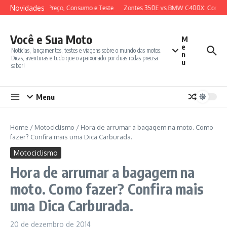
Ir para o conteúdo
Novidades
view Completo, Preço, Consumo e Teste
Zontes 350E vs BMW C400X: Compara
Você e Sua Moto
M
e
Notícias, lançamentos, testes e viagens sobre o mundo das motos.
n
Dicas, aventuras e tudo que o apaixonado por duas rodas precisa
u
saber!
Menu
Home
/
Motociclismo
/
Hora de arrumar a bagagem na moto. Como
fazer? Confira mais uma Dica Carburada.
Motociclismo
Hora de arrumar a bagagem na
moto. Como fazer? Confira mais
uma Dica Carburada.
20 de dezembro de 2014