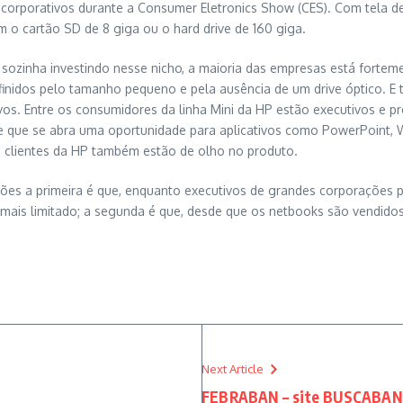
 corporativos durante a Consumer Eletronics Show (CES). Com tela d
 cartão SD de 8 giga ou o hard drive de 160 giga.
e sozinha investindo nesse nicho, a maioria das empresas está fortem
nidos pelo tamanho pequeno e pela ausência de um drive óptico. E t
s. Entre os consumidores da linha Mini da HP estão executivos e pro
ue se abra uma oportunidade para aplicativos como PowerPoint, Wo
s clientes da HP também estão de olho no produto.
ões a primeira é que, enquanto executivos de grandes corporações p
mais limitado; a segunda é que, desde que os netbooks são vendidos
Next Article
.
FEBRABAN – site BUSCABANCO