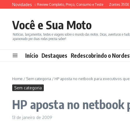
Ir para o conteúdo
Novidades
SYM ADX 150 2026: Review Completo, Preço, Consumo e Teste
Zontes 350E vs
Você e Sua Moto
Notícias, lançamentos, testes e viagens sobre o mundo das motos. Dicas, aventuras e tud
apaixonado por duas rodas precisa saber!
Início
Destaques
Redescobrindo o Nordes
Home
/
Sem categoria
/
HP aposta no netbook para executivos que 
Sem categoria
HP aposta no netbook p
13 de janeiro de 2009