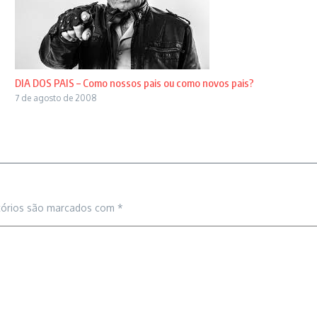
DIA DOS PAIS – Como nossos pais ou como novos pais?
7 de agosto de 2008
tórios são marcados com
*