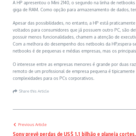
A HP apresentou o Mini 2140, o segundo na linha de netbooks
giga de RAM. Como opção para armazenamento de dados, tem o
Apesar das possibilidades, no entanto, a HP está praticament
voltados para consumidores que já possuem outro PC, são defi
possuir menos funcionalidades, chamem a atenção de executivo
Com a melhora do desempenho dos netbooks da HP,espera-se q
netbooks é de pequenas e médias empresas, mas os principai
O interesse entre as empresas menores é grande por duas raz
remoto de um profissional de empresa pequena é tipicamente 
complexidades para os PCs corporativos.
Share this Article
Previous Article
Sony prevê perdas de US$ 1,1 bilhão e planeja cortes