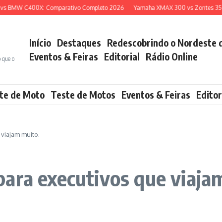
 BMW C400X: Comparativo Completo 2026
Yamaha XMAX 300 vs Zontes 350E: 
Início
Destaques
Redescobrindo o Nordeste 
Eventos & Feiras
Editorial
Rádio Online
o que o
te de Moto
Teste de Motos
Eventos & Feiras
Editor
viajam muito.
ara executivos que viaja