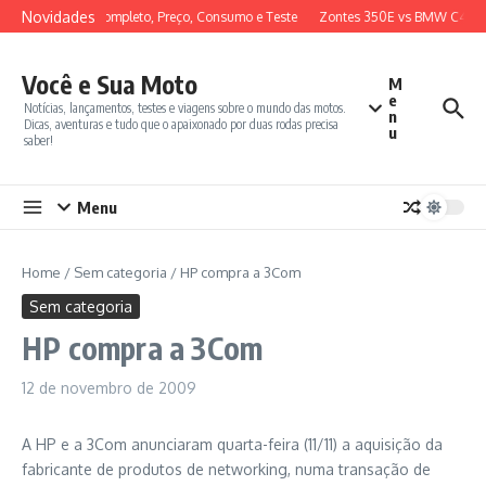
Ir para o conteúdo
Novidades
 2026: Review Completo, Preço, Consumo e Teste
Zontes 350E vs BMW C400X:
Você e Sua Moto
M
e
Notícias, lançamentos, testes e viagens sobre o mundo das motos.
n
Dicas, aventuras e tudo que o apaixonado por duas rodas precisa
u
saber!
Menu
Home
/
Sem categoria
/
HP compra a 3Com
Sem categoria
HP compra a 3Com
12 de novembro de 2009
A HP e a 3Com anunciaram quarta-feira (11/11) a aquisição da
fabricante de produtos de networking, numa transação de