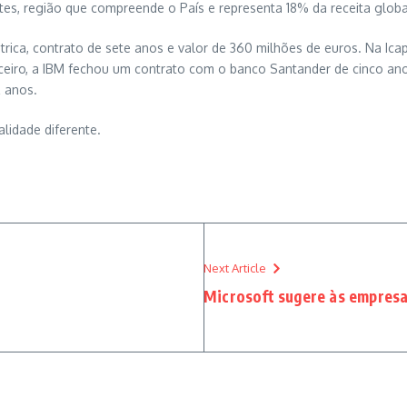
 região que compreende o País e representa 18% da receita global,
rica, contrato de sete anos e valor de 360 milhões de euros. Na Ic
anceiro, a IBM fechou um contrato com o banco Santander de cinco an
z anos.
alidade diferente.
Next Article
Microsoft sugere às empres