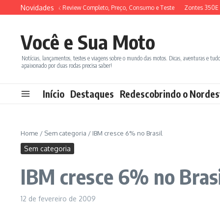
Ir para o conteúdo
Novidades
SYM ADX 150 2026: Review Completo, Preço, Consumo e Teste
Zontes 350E vs
Você e Sua Moto
Notícias, lançamentos, testes e viagens sobre o mundo das motos. Dicas, aventuras e tud
apaixonado por duas rodas precisa saber!
Início
Destaques
Redescobrindo o Nordes
Home
/
Sem categoria
/
IBM cresce 6% no Brasil
Sem categoria
IBM cresce 6% no Brasi
12 de fevereiro de 2009