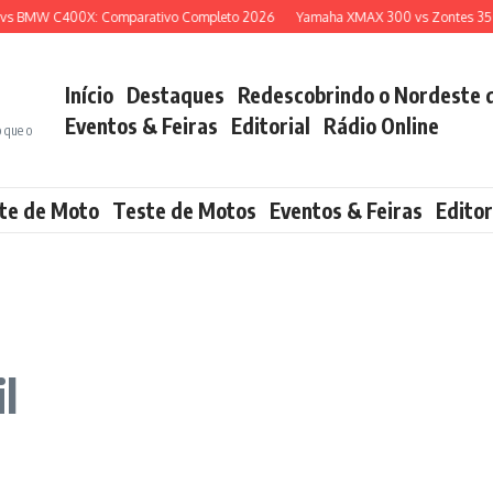
 BMW C400X: Comparativo Completo 2026
Yamaha XMAX 300 vs Zontes 350E: 
Início
Destaques
Redescobrindo o Nordeste 
Eventos & Feiras
Editorial
Rádio Online
o que o
te de Moto
Teste de Motos
Eventos & Feiras
Editor
l