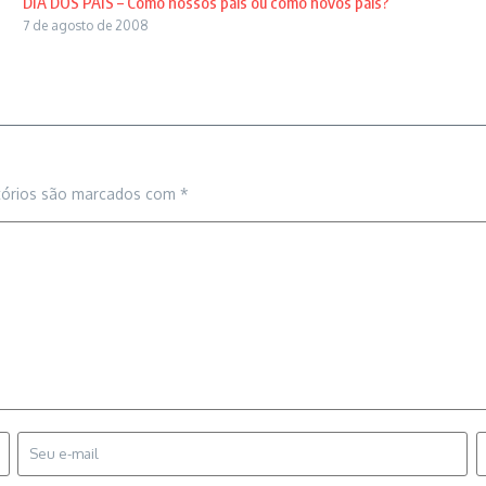
DIA DOS PAIS – Como nossos pais ou como novos pais?
7 de agosto de 2008
tórios são marcados com
*