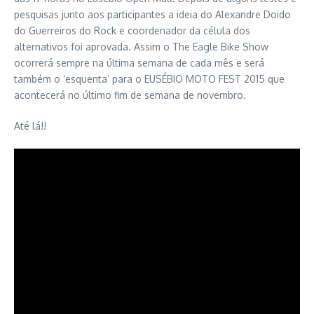
pesquisas junto aos participantes a ideia do Alexandre Doido
do Guerreiros do Rock e coordenador da célula dos
alternativos foi aprovada. Assim o The Eagle Bike Show
ocorrerá sempre na última semana de cada mês e será
também o ‘esquenta’ para o EUSÉBIO MOTO FEST 2015 que
acontecerá no último fim de semana de novembro.
Até lá!!