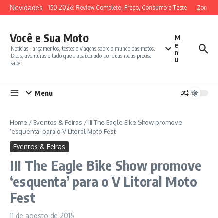
Ir para o conteúdo
Novidades
SYM ADX 150 2026: Review Completo, Preço, Consumo e Teste
Zontes 3
Você e Sua Moto
M
e
Notícias, lançamentos, testes e viagens sobre o mundo das motos.
n
Dicas, aventuras e tudo que o apaixonado por duas rodas precisa
u
saber!
Menu
Home
/
Eventos & Feiras
/
III The Eagle Bike Show promove
‘esquenta’ para o V Litoral Moto Fest
Eventos & Feiras
III The Eagle Bike Show promove
‘esquenta’ para o V Litoral Moto
Fest
11 de agosto de 2015