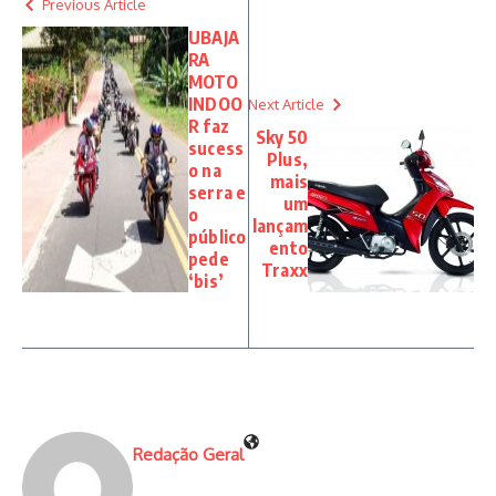
Previous Article
UBAJA
RA
MOTO
INDOO
Next Article
R faz
Sky 50
sucess
Plus,
o na
mais
serra e
um
o
lançam
público
ento
pede
Traxx
‘bis’
Redação Geral