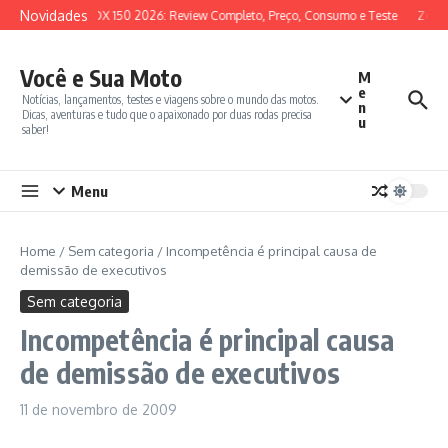
Ir para o conteúdo
Novidades
SYM ADX 150 2026: Review Completo, Preço, Consumo e Teste
Zonte
Você e Sua Moto
M
e
Notícias, lançamentos, testes e viagens sobre o mundo das motos.
n
Dicas, aventuras e tudo que o apaixonado por duas rodas precisa
u
saber!
Menu
Home
/
Sem categoria
/
Incompetência é principal causa de
demissão de executivos
Sem categoria
Incompetência é principal causa
de demissão de executivos
11 de novembro de 2009