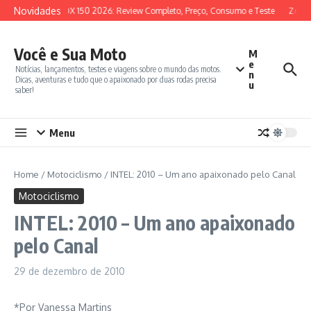
Ir para o conteúdo
Novidades
SYM ADX 150 2026: Review Completo, Preço, Consumo e Teste
Zonte
Você e Sua Moto
M
e
Notícias, lançamentos, testes e viagens sobre o mundo das motos.
n
Dicas, aventuras e tudo que o apaixonado por duas rodas precisa
u
saber!
Menu
Home
/
Motociclismo
/
INTEL: 2010 – Um ano apaixonado pelo Canal
Motociclismo
INTEL: 2010 – Um ano apaixonado
pelo Canal
29 de dezembro de 2010
*Por Vanessa Martins