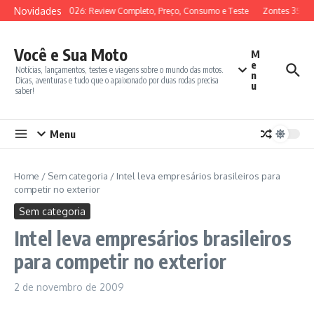
Ir para o conteúdo
Novidades
SYM ADX 150 2026: Review Completo, Preço, Consumo e Teste
Zontes 350E 
Você e Sua Moto
M
e
Notícias, lançamentos, testes e viagens sobre o mundo das motos.
n
Dicas, aventuras e tudo que o apaixonado por duas rodas precisa
u
saber!
Menu
Home
/
Sem categoria
/
Intel leva empresários brasileiros para
competir no exterior
Sem categoria
Intel leva empresários brasileiros
para competir no exterior
2 de novembro de 2009