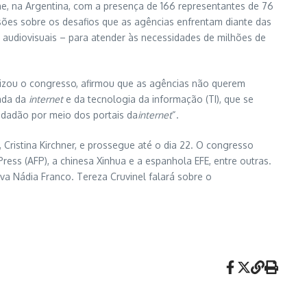
he, na Argentina, com a presença de 166 representantes de 76
ssões sobre os desafios que as agências enfrentam diante das
audiovisuais – para atender às necessidades de milhões de
nizou o congresso, afirmou que as agências não querem
gada da
internet
e da tecnologia da informação (TI), que se
cidadão por meio dos portais da
internet
“.
Cristina Kirchner, e prossegue até o dia 22. O congresso
Press (AFP), a chinesa Xinhua e a espanhola EFE, entre outras.
tiva Nádia Franco. Tereza Cruvinel falará sobre o