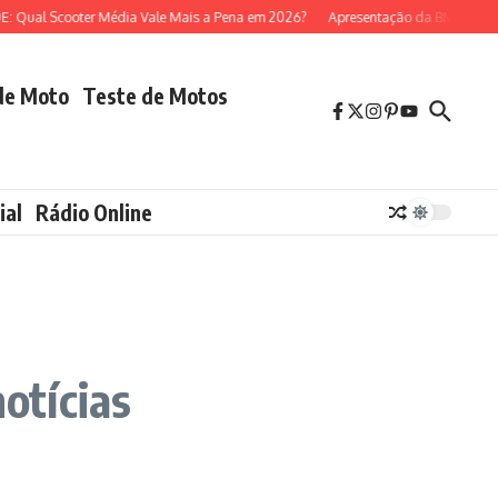
al Scooter Média Vale Mais a Pena em 2026?
Apresentação da BMW R 1300 G
de Moto
Teste de Motos
ial
Rádio Online
otícias