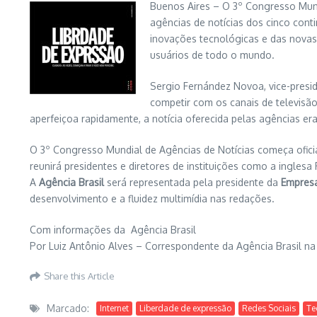
Buenos Aires – O 3º Congresso Mundi
agências de notícias dos cinco cont
inovações tecnológicas e das novas
usuários de todo o mundo.
Sergio Fernández Novoa, vice-presi
competir com os canais de televisã
aperfeiçoa rapidamente, a notícia oferecida pelas agências era
O 3º Congresso Mundial de Agências de Notícias começa oficial
reunirá presidentes e diretores de instituições como a inglesa
A
Agência Brasil
será representada pela presidente da
Empresa
desenvolvimento e a fluidez multimídia nas redações.
Com informações da Agência Brasil
Por Luiz Antônio Alves – Correspondente da Agência Brasil na
Share this Article
Marcado:
Internet
Liberdade de expressão
Redes Sociais
Te