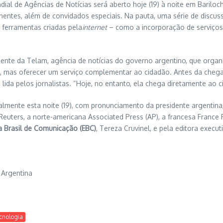
al de Agências de Notícias será aberto hoje (19) à noite em Bariloc
inentes, além de convidados especiais. Na pauta, uma série de discu
 ferramentas criadas pela
internet
– como a incorporação de serviços 
dente da Telam, agência de notícias do governo argentino, que orga
o, mas oferecer um serviço complementar ao cidadão. Antes da che
 lida pelos jornalistas. “Hoje, no entanto, ela chega diretamente ao 
mente esta noite (19), com pronunciamento da presidente argentina, 
 Reuters, a norte-americana Associated Press (AP), a francesa France 
 Brasil de Comunicação (EBC)
, Tereza Cruvinel, e pela editora execu
 Argentina
cnologia