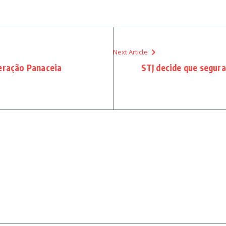
Next Article
peração Panaceia
STJ decide que segura