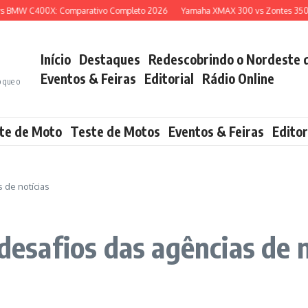
MW C400X: Comparativo Completo 2026
Yamaha XMAX 300 vs Zontes 350E: Qu
Início
Destaques
Redescobrindo o Nordeste 
Eventos & Feiras
Editorial
Rádio Online
o que o
te de Moto
Teste de Motos
Eventos & Feiras
Editor
s de notícias
 desafios das agências de n