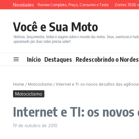
Ir para o conteúdo
Novidades
M ADX 150 2026: Review Completo, Preço, Consumo e Teste
Zontes 350E vs B
Você e Sua Moto
Notícias, lançamentos, testes e viagens sobre o mundo das motos. Dicas, aventuras e tud
apaixonado por duas rodas precisa saber!
Início
Destaques
Redescobrindo o Nordes
Home
/
Motociclismo
/
Internet e TI: os novos desafios das agência
Motociclismo
Internet e TI: os novos
19 de outubro de 2010