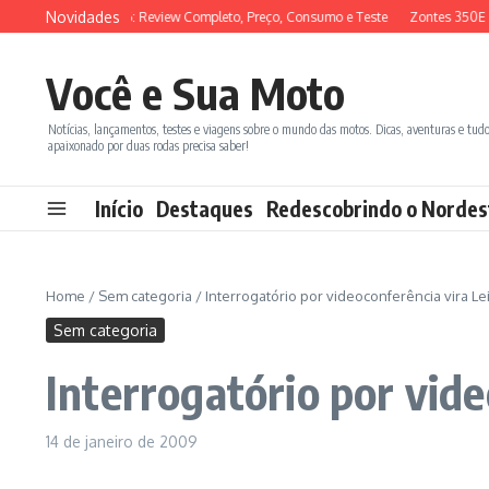
Ir para o conteúdo
Novidades
SYM ADX 150 2026: Review Completo, Preço, Consumo e Teste
Zontes 350E vs
Você e Sua Moto
Notícias, lançamentos, testes e viagens sobre o mundo das motos. Dicas, aventuras e tud
apaixonado por duas rodas precisa saber!
Início
Destaques
Redescobrindo o Nordes
Home
/
Sem categoria
/
Interrogatório por videoconferência vira Lei
Sem categoria
Interrogatório por vide
14 de janeiro de 2009