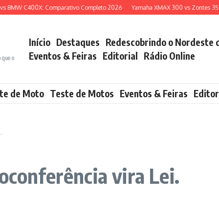
 BMW C400X: Comparativo Completo 2026
Yamaha XMAX 300 vs Zontes 350E: 
Início
Destaques
Redescobrindo o Nordeste 
Eventos & Feiras
Editorial
Rádio Online
o que o
te de Moto
Teste de Motos
Eventos & Feiras
Editor
.
oconferência vira Lei.