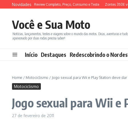
Ir para o conteúdo
Novidades
M ADX 150 2026: Review Completo, Preço, Consumo e Teste
Zontes 350E vs B
Você e Sua Moto
Notícias, lançamentos, testes e viagens sobre o mundo das motos. Dicas, aventuras e tud
apaixonado por duas rodas precisa saber!
Início
Destaques
Redescobrindo o Nordes
Home
/
Motociclismo
/
Jogo sexual para Wii e Play Station deve dar 
Motociclismo
Jogo sexual para Wii e 
27 de fevereiro de 2011