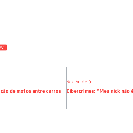
Wii
Next Article
lação de motos entre carros
Cibercrimes: “Meu nick não 