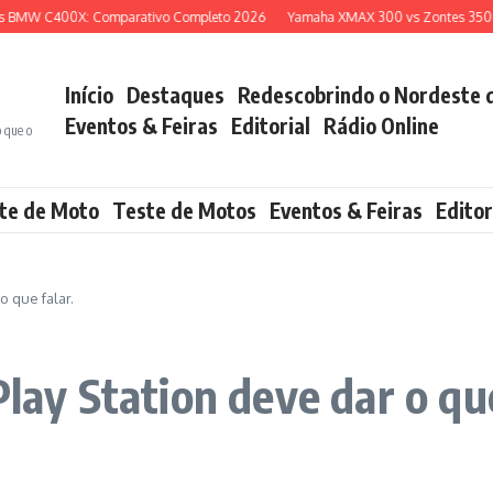
MW C400X: Comparativo Completo 2026
Yamaha XMAX 300 vs Zontes 350E: Qu
Início
Destaques
Redescobrindo o Nordeste 
Eventos & Feiras
Editorial
Rádio Online
o que o
te de Moto
Teste de Motos
Eventos & Feiras
Editor
o que falar.
Play Station deve dar o que