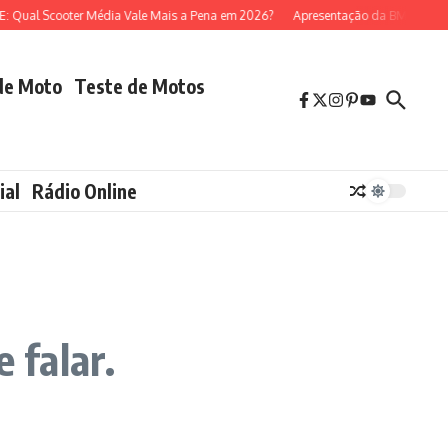
al Scooter Média Vale Mais a Pena em 2026?
Apresentação da BMW R 1300 G
de Moto
Teste de Motos
ial
Rádio Online
 falar.