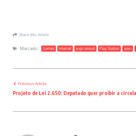
Share this Article
Marcado:
Games
Internet
Jogo sexual
Play Station
sexo
Previous Article
Projeto de Lei 2.650: Deputado quer proibir a circu