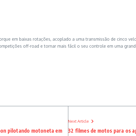
orque em baixas rotações, acoplado a uma transmissão de cinco velo
ompetições off-road e tornar mais fácil o seu controle em uma grand
Next Article
mon pilotando motoneta em
32 filmes de motos para os 