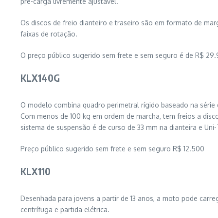
pré-carga livremente ajustável.
Os discos de freio dianteiro e traseiro são em formato de m
faixas de rotação.
O preço público sugerido sem frete e sem seguro é de R$ 29
KLX140G
O modelo combina quadro perimetral rígido baseado na série da
Com menos de 100 kg em ordem de marcha, tem freios a disco na
sistema de suspensão é de curso de 33 mm na dianteira e Uni-
Preço público sugerido sem frete e sem seguro R$ 12.500
KLX110
Desenhada para jovens a partir de 13 anos, a moto pode car
centrífuga e partida elétrica.