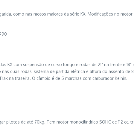
argarida, como nas motos maiores da série KX. Modificações no moto
.990
s KX com suspensão de curso longo e rodas de 21” na frente e 18” na
s duas rodas, sistema de partida elétrica e altura do assento de 86
Trak na traseira. O câmbio é de 5 marchas com carburador Keihin.
regar pilotos de até 70kg. Tem motor monocilíndrico SOHC de 112 c