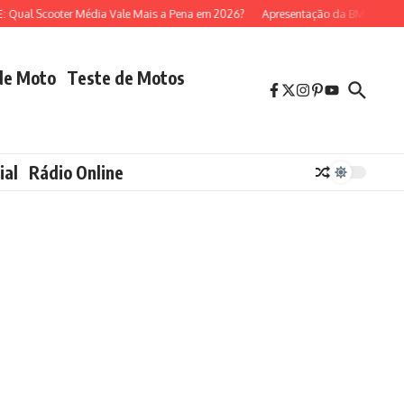
cooter Média Vale Mais a Pena em 2026?
Apresentação da BMW R 1300 GS (
de Moto
Teste de Motos
ial
Rádio Online