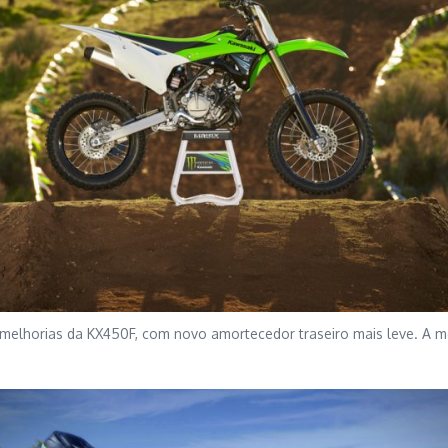
elhorias da KX450F, com novo amortecedor traseiro mais leve. A m