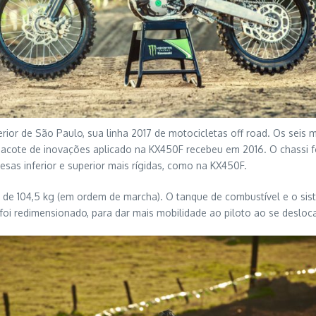
rior de São Paulo, sua linha 2017 de motocicletas off road. Os seis
ote de inovações aplicado na KX450F recebeu em 2016. O chassi fo
esas inferior e superior mais rígidas, como na KX450F.
nal de 104,5 kg (em ordem de marcha). O tanque de combustível e o 
 redimensionado, para dar mais mobilidade ao piloto ao se deslocar