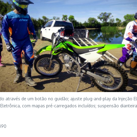
 através de um botão no guidão; ajuste plug-and-play da Injeção Ele
o Eletrônica, com mapas pré-carregados incluídos; suspensão dianteir
.490