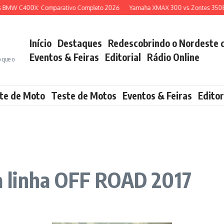
400X: Comparativo Completo 2026
Yamaha XMAX 300 vs Zontes 350E: Qual S
Início
Destaques
Redescobrindo o Nordeste 
Eventos & Feiras
Editorial
Rádio Online
o que o
te de Moto
Teste de Motos
Eventos & Feiras
Editor
 linha OFF ROAD 2017