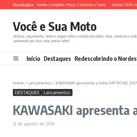
Ir para o conteúdo
Novidades
X 150 2026: Review Completo, Preço, Consumo e Teste
Zontes 350E vs BMW C
Você e Sua Moto
Notícias, lançamentos, testes e viagens sobre o mundo das motos. Dicas, aventuras e tud
apaixonado por duas rodas precisa saber!
Início
Destaques
Redescobrindo o Nordes
Home
/
Lançamentos
/
KAWASAKI apresenta a linha OFF ROAD 2017
DESTAQUES
Lançamentos
KAWASAKI apresenta a
12 de agosto de 2016