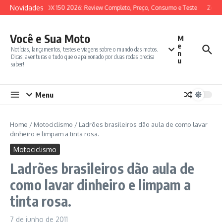
Ir para o conteúdo
Novidades
SYM ADX 150 2026: Review Completo, Preço, Consumo e Teste
Zonte
Você e Sua Moto
M
e
Notícias, lançamentos, testes e viagens sobre o mundo das motos.
n
Dicas, aventuras e tudo que o apaixonado por duas rodas precisa
u
saber!
Menu
Home
/
Motociclismo
/
Ladrões brasileiros dão aula de como lavar
dinheiro e limpam a tinta rosa.
Motociclismo
Ladrões brasileiros dão aula de
como lavar dinheiro e limpam a
tinta rosa.
7 de junho de 2011