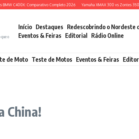
BMW C400X: Comparativo Completo 2026
Yamaha XMAX 300 vs Zontes 350E: Q
Início
Destaques
Redescobrindo o Nordeste 
Eventos & Feiras
Editorial
Rádio Online
o que o
te de Moto
Teste de Motos
Eventos & Feiras
Editor
a China!