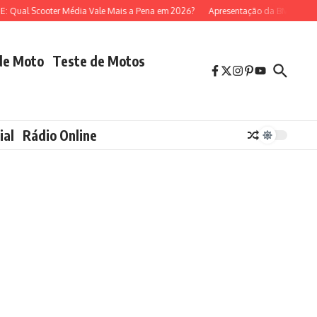
ual Scooter Média Vale Mais a Pena em 2026?
Apresentação da BMW R 1300 
de Moto
Teste de Motos
ial
Rádio Online