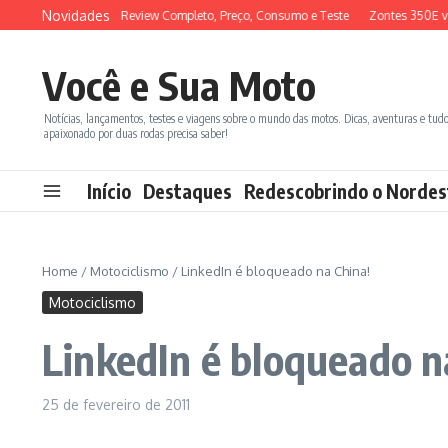
Ir para o conteúdo
Novidades
YM ADX 150 2026: Review Completo, Preço, Consumo e Teste
Zontes 350E vs 
Você e Sua Moto
Notícias, lançamentos, testes e viagens sobre o mundo das motos. Dicas, aventuras e tud
apaixonado por duas rodas precisa saber!
Início
Destaques
Redescobrindo o Nordes
Home
/
Motociclismo
/
LinkedIn é bloqueado na China!
Motociclismo
LinkedIn é bloqueado n
25 de fevereiro de 2011