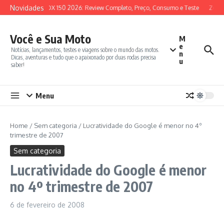
Ir para o conteúdo
Novidades
SYM ADX 150 2026: Review Completo, Preço, Consumo e Teste
Zonte
Você e Sua Moto
M
e
Notícias, lançamentos, testes e viagens sobre o mundo das motos.
n
Dicas, aventuras e tudo que o apaixonado por duas rodas precisa
u
saber!
Menu
Home
/
Sem categoria
/
Lucratividade do Google é menor no 4º
trimestre de 2007
Sem categoria
Lucratividade do Google é menor
no 4º trimestre de 2007
6 de fevereiro de 2008