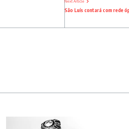
Next Article
São Luís contará com rede óp