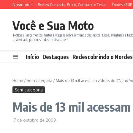
Ir para o conteúdo
Novidades
SYM ADX 150 2026: Review Completo, Preço, Consumo e Teste
Zontes 350E vs
Você e Sua Moto
Notícias, lançamentos, testes e viagens sobre o mundo das motos. Dicas, aventuras e tud
apaixonado por duas rodas precisa saber!
Início
Destaques
Redescobrindo o Nordes
Home
/
Sem categoria
/
Mais de 13 mil acessam vídeos do CNJ no Y
Sem categoria
Mais de 13 mil acessam
17 de outubro de 2009