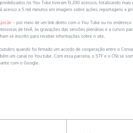
isponibilizados no You Tube tiveram 13.200 acessos, totalizando mais
le dá acesso a 5 mil minutos em imagens sobre ações, reportagens e p
jus.br
– por meio de um link direto com o You Tube ou no endereço
missoras de tevê, às gravações das sessões plenárias e a cursos par
nham se inscrito para receber informações sobre o site.
 outubro quando foi firmado um acordo de cooperação entre o Consel
bém um canal no You tube. Com essa parceria, o STF e o CNJ se soma
hante com o Google.