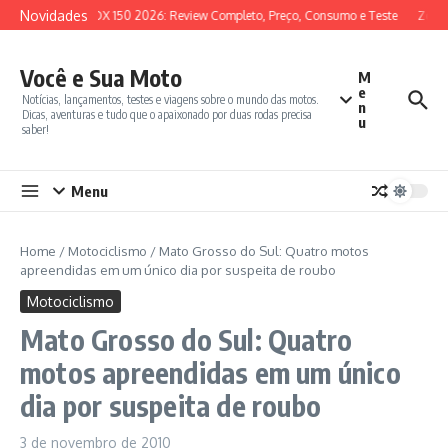
Ir para o conteúdo
Novidades
SYM ADX 150 2026: Review Completo, Preço, Consumo e Teste
Zonte
Você e Sua Moto
M
e
Notícias, lançamentos, testes e viagens sobre o mundo das motos.
n
Dicas, aventuras e tudo que o apaixonado por duas rodas precisa
u
saber!
Menu
Home
/
Motociclismo
/
Mato Grosso do Sul: Quatro motos
apreendidas em um único dia por suspeita de roubo
Motociclismo
Mato Grosso do Sul: Quatro
motos apreendidas em um único
dia por suspeita de roubo
3 de novembro de 2010