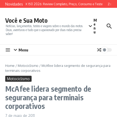
Ir para o conteúdo
Novidades
SYM ADX 150 2026: Review Completo, Preço, Consumo e Teste
Zontes
Você e Sua Moto
M
e
Notícias, lançamentos, testes e viagens sobre o mundo das motos.
n
Dicas, aventuras e tudo que o apaixonado por duas rodas precisa
u
saber!
Menu
Home
/
Motociclismo
/
McAfee lidera segmento de segurança para
terminais corporativos
Motociclismo
McAfee lidera segmento de
segurança para terminais
corporativos
7 de maio de 2011