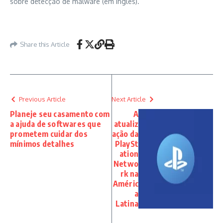
sobre detecção de malware (em inglês).
Share this Article
Previous Article
Next Article
Planeje seu casamento com
A
a ajuda de softwares que
atualiz
prometem cuidar dos
ação da
mínimos detalhes
PlaySt
ation
Netwo
rk na
Améric
a
Latina